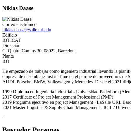
Niklas Daase
Correo electrónico
niklas.daase@salle.url.edu
Edificio
IOTICAT
Dirección
C. Quatre Camins 30, 08022, Barcelona
Planta
IOT
He empezado de trabajar como ingeniero industrial llevando la planif
empresa de ensemblaje Just in Time en el parque de proveedores de SE
AUDI, Porsche, BMW, Volkswagen y Mercedes. Desde el 2021 dirijo el 
1999 Diploma en Ingenieria industrial - Universidad Paderborn (Ale
2017 Certificate of Project Management Professional (PMP)
2019 Programa ejecutivo en project Management - LaSalle URL Bar
2021 Master Logistics & Supply Chain Management - ICIL / Universi
i
Buscador Personas