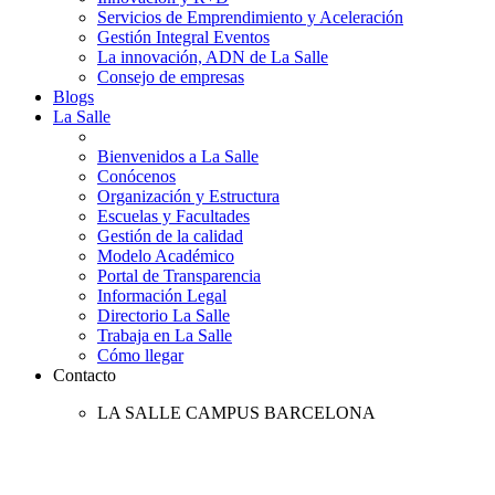
Servicios de Emprendimiento y Aceleración
Gestión Integral Eventos
La innovación, ADN de La Salle
Consejo de empresas
Blogs
La Salle
Bienvenidos a La Salle
Conócenos
Organización y Estructura
Escuelas y Facultades
Gestión de la calidad
Modelo Académico
Portal de Transparencia
Información Legal
Directorio La Salle
Trabaja en La Salle
Cómo llegar
Contacto
LA SALLE CAMPUS BARCELONA