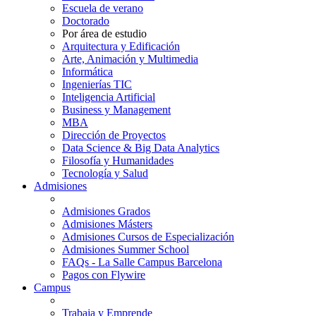
Escuela de verano
Doctorado
Por área de estudio
Arquitectura y Edificación
Arte, Animación y Multimedia
Informática
Ingenierías TIC
Inteligencia Artificial
Business y Management
MBA
Dirección de Proyectos
Data Science & Big Data Analytics
Filosofía y Humanidades
Tecnología y Salud
Admisiones
Admisiones Grados
Admisiones Másters
Admisiones Cursos de Especialización
Admisiones Summer School
FAQs - La Salle Campus Barcelona
Pagos con Flywire
Campus
Trabaja y Emprende