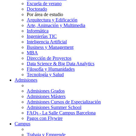
Escuela de verano
Doctorado
Por área de estudio
Arquitectura y Edificación
Arte, Animación y Multimedia
Informática
Ingenierías TIC
Inteligencia Artificial
Business y Management
MBA
Dirección de Proyectos
Data Science & Big Data Analytics
Filosofía y Humanidades
Tecnología y Salud
Admisiones
Admisiones Grados
Admisiones Másters
Admisiones Cursos de Especialización
Admisiones Summer School
FAQs - La Salle Campus Barcelona
Pagos con Flywire
Campus
Trabaja y Emprende