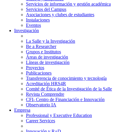
Servicios de información y gestión académica
Servicios del Campus
Asociaciones y clubes de estudiantes
Instalaciones
Eventos
Investigación
La Salle y la Investigación
Be a Researcher
Grupos e Institutos
Áreas de investigación
Líneas de investigación
Proyectos
Publicaciones
Transferencia de conocimiento y tecnología
Acreditación HRS4R
Comité de Ética de la Investigación de la Salle
Revista Comprendre
CFI- Centro de Financiación e Innovación
Observatorio IA
Empresa
Professional y Executive Education
Career Services
Innovación y R+D