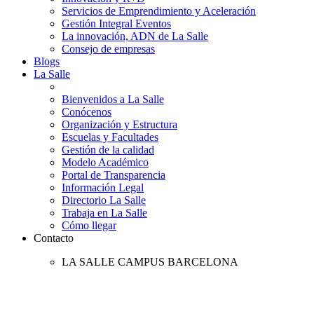
Servicios de Emprendimiento y Aceleración
Gestión Integral Eventos
La innovación, ADN de La Salle
Consejo de empresas
Blogs
La Salle
Bienvenidos a La Salle
Conócenos
Organización y Estructura
Escuelas y Facultades
Gestión de la calidad
Modelo Académico
Portal de Transparencia
Información Legal
Directorio La Salle
Trabaja en La Salle
Cómo llegar
Contacto
LA SALLE CAMPUS BARCELONA