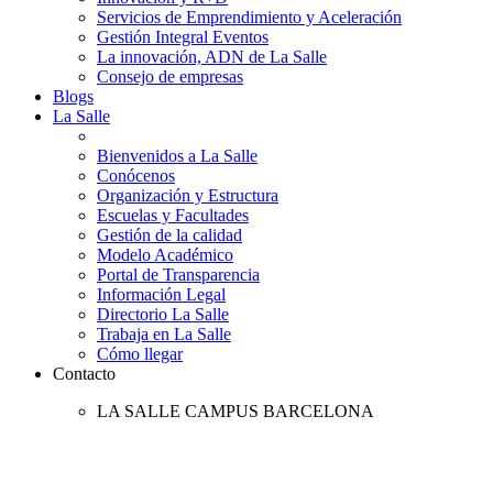
Servicios de Emprendimiento y Aceleración
Gestión Integral Eventos
La innovación, ADN de La Salle
Consejo de empresas
Blogs
La Salle
Bienvenidos a La Salle
Conócenos
Organización y Estructura
Escuelas y Facultades
Gestión de la calidad
Modelo Académico
Portal de Transparencia
Información Legal
Directorio La Salle
Trabaja en La Salle
Cómo llegar
Contacto
LA SALLE CAMPUS BARCELONA