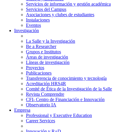
Servicios de información y gestión académica
Servicios del Campus
Asociaciones y clubes de estudiantes
Instalaciones
Eventos
Investigación
La Salle y la Investigación
Be a Researcher
Grupos e Institutos
Áreas de investigación
Líneas de investigación
Proyectos
Publicaciones
Transferencia de conocimiento y tecnología
Acreditación HRS4R
Comité de Ética de la Investigación de la Salle
Revista Comprendre
CFI- Centro de Financiación e Innovación
Observatorio IA
Empresa
Professional y Executive Education
Career Services
Innovación y R+D