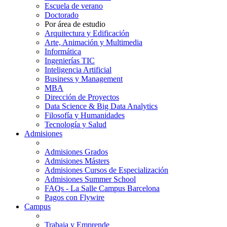
Escuela de verano
Doctorado
Por área de estudio
Arquitectura y Edificación
Arte, Animación y Multimedia
Informática
Ingenierías TIC
Inteligencia Artificial
Business y Management
MBA
Dirección de Proyectos
Data Science & Big Data Analytics
Filosofía y Humanidades
Tecnología y Salud
Admisiones
Admisiones Grados
Admisiones Másters
Admisiones Cursos de Especialización
Admisiones Summer School
FAQs - La Salle Campus Barcelona
Pagos con Flywire
Campus
Trabaja y Emprende