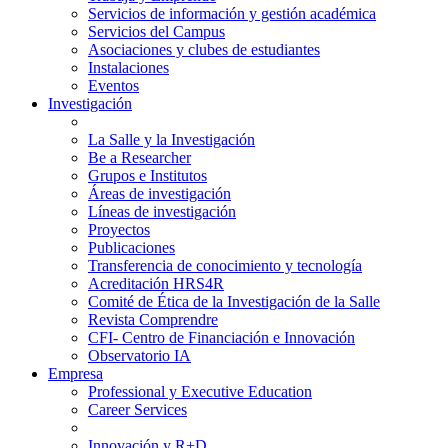
Servicios de información y gestión académica
Servicios del Campus
Asociaciones y clubes de estudiantes
Instalaciones
Eventos
Investigación
La Salle y la Investigación
Be a Researcher
Grupos e Institutos
Áreas de investigación
Líneas de investigación
Proyectos
Publicaciones
Transferencia de conocimiento y tecnología
Acreditación HRS4R
Comité de Ética de la Investigación de la Salle
Revista Comprendre
CFI- Centro de Financiación e Innovación
Observatorio IA
Empresa
Professional y Executive Education
Career Services
Innovación y R+D