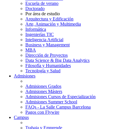
Escuela de verano
Doctorado
Por área de estudio
Arquitectura y Edificación
Arte, Animación y Multimedia
Informática
Ingenierías TIC
Inteligencia Artificial
Business y Management
MBA
Dirección de Proyectos
Data Science & Big Data Analytics
Filosofía y Humanidades
Tecnología y Salud
Admisiones
Admisiones Grados
Admisiones Másters
Admisiones Cursos de Especialización
Admisiones Summer School
FAQs - La Salle Campus Barcelona
Pagos con Flywire
Campus
Trabaja y Emprende