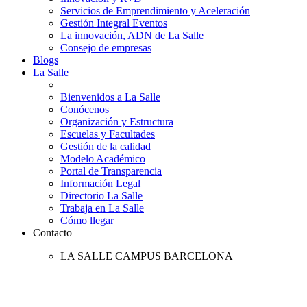
Servicios de Emprendimiento y Aceleración
Gestión Integral Eventos
La innovación, ADN de La Salle
Consejo de empresas
Blogs
La Salle
Bienvenidos a La Salle
Conócenos
Organización y Estructura
Escuelas y Facultades
Gestión de la calidad
Modelo Académico
Portal de Transparencia
Información Legal
Directorio La Salle
Trabaja en La Salle
Cómo llegar
Contacto
LA SALLE CAMPUS BARCELONA