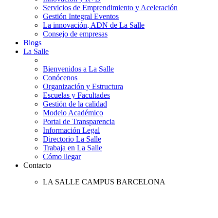
Servicios de Emprendimiento y Aceleración
Gestión Integral Eventos
La innovación, ADN de La Salle
Consejo de empresas
Blogs
La Salle
Bienvenidos a La Salle
Conócenos
Organización y Estructura
Escuelas y Facultades
Gestión de la calidad
Modelo Académico
Portal de Transparencia
Información Legal
Directorio La Salle
Trabaja en La Salle
Cómo llegar
Contacto
LA SALLE CAMPUS BARCELONA