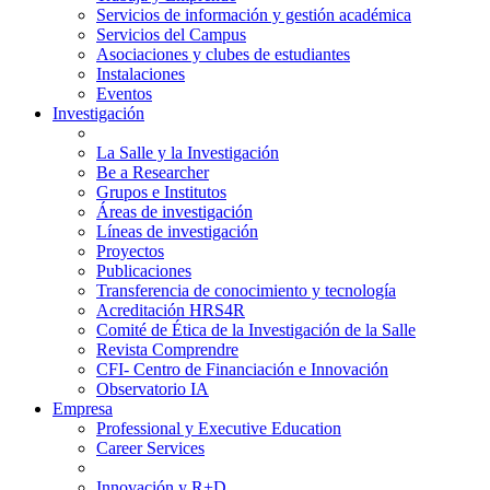
Servicios de información y gestión académica
Servicios del Campus
Asociaciones y clubes de estudiantes
Instalaciones
Eventos
Investigación
La Salle y la Investigación
Be a Researcher
Grupos e Institutos
Áreas de investigación
Líneas de investigación
Proyectos
Publicaciones
Transferencia de conocimiento y tecnología
Acreditación HRS4R
Comité de Ética de la Investigación de la Salle
Revista Comprendre
CFI- Centro de Financiación e Innovación
Observatorio IA
Empresa
Professional y Executive Education
Career Services
Innovación y R+D