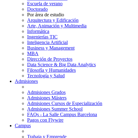
Escuela de verano
Doctorado
Por área de estudio
Arquitectura y Edificación
Arte, Animación y Multimedia
Informática
Ingenierías TIC
Inteligencia Artificial
Business y Management
MBA
Dirección de Proyectos
Data Science & Big Data Analytics
Filosofía y Humanidades
Tecnología y Salud
Admisiones
Admisiones Grados
Admisiones Másters
Admisiones Cursos de Especialización
Admisiones Summer School
FAQs - La Salle Campus Barcelona
Pagos con Flywire
Campus
Trabaja y Emprende