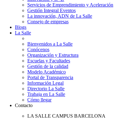
Servicios de Emprendimiento y Aceleración
Gestión Integral Eventos
La innovación, ADN de La Salle
Consejo de empresas
Blogs
La Salle
Bienvenidos a La Salle
Conócenos
Organización y Estructura
Escuelas y Facultades
Gestión de la calidad
Modelo Académico
Portal de Transparencia
Información Legal
Directorio La Salle
Trabaja en La Salle
Cómo llegar
Contacto
LA SALLE CAMPUS BARCELONA