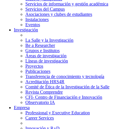
Servicios de información y gestión académica
Servicios del Campus
Asociaciones y clubes de estudiantes
Instalaciones
Eventos
Investigación
La Salle y la Investigación
Be a Researcher
Grupos e Institutos
Áreas de investigación
Líneas de investigación
Proyectos
Publicaciones
Transferencia de conocimiento y tecnología
Acreditación HRS4R
Comité de Ética de la Investigación de la Salle
Revista Comprendre
CFI- Centro de Financiación e Innovación
Observatorio IA
Empresa
Professional y Executive Education
Career Services
Innovación y R+D