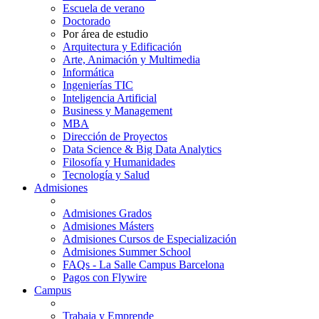
Escuela de verano
Doctorado
Por área de estudio
Arquitectura y Edificación
Arte, Animación y Multimedia
Informática
Ingenierías TIC
Inteligencia Artificial
Business y Management
MBA
Dirección de Proyectos
Data Science & Big Data Analytics
Filosofía y Humanidades
Tecnología y Salud
Admisiones
Admisiones Grados
Admisiones Másters
Admisiones Cursos de Especialización
Admisiones Summer School
FAQs - La Salle Campus Barcelona
Pagos con Flywire
Campus
Trabaja y Emprende