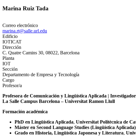
Marina Ruiz Tada
Correo electrónico
marina.rt@salle.url.edu
Edificio
IOTICAT
Dirección
C. Quatre Camins 30, 08022, Barcelona
Planta
IOT
Sección
Departamento de Empresa y Tecnología
Cargo
Profesor/a
Profesora de Comunicación y Lingüística Aplicada | Investigado
La Salle Campus Barcelona – Universitat Ramon Llull
Formación académica
PhD en Lingüística Aplicada
,
Universitat Politècnica de C
Máster en Second Language Studies (Lingüística Aplicada)
Grado en Historia, Lingüística Japonesa y Literatura
,
Univ