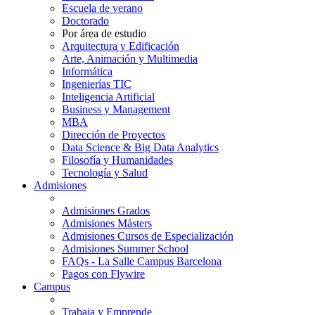
Escuela de verano
Doctorado
Por área de estudio
Arquitectura y Edificación
Arte, Animación y Multimedia
Informática
Ingenierías TIC
Inteligencia Artificial
Business y Management
MBA
Dirección de Proyectos
Data Science & Big Data Analytics
Filosofía y Humanidades
Tecnología y Salud
Admisiones
Admisiones Grados
Admisiones Másters
Admisiones Cursos de Especialización
Admisiones Summer School
FAQs - La Salle Campus Barcelona
Pagos con Flywire
Campus
Trabaja y Emprende