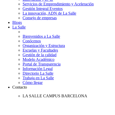
Servicios de Emprendimiento y Aceleración
Gestión Integral Eventos
La innovación, ADN de La Salle
Consejo de empresas
Blogs
La Salle
Bienvenidos a La Salle
Conócenos
Organización y Estructura
Escuelas y Facultades
Gestión de la calidad
Modelo Académico
Portal de Transparencia
Información Legal
Directorio La Salle
Trabaja en La Salle
Cómo llegar
Contacto
LA SALLE CAMPUS BARCELONA