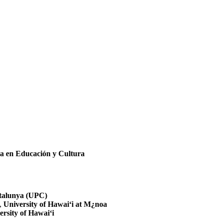
ra en Educación y Cultura
atalunya (UPC)
,
University of Hawai‘i at M¿noa
ersity of Hawai‘i