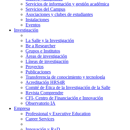
Servicios de información y gestión académica
Servicios del Campus
Asociaciones y clubes de estudiantes
Instalaciones
Eventos
Investigación
La Salle y la Investigación
Be a Researcher
Grupos e Institutos
Áreas de investigación
Líneas de investigación
Proyectos
Publicaciones
Transferencia de conocimiento y tecnología
Acreditación HRS4R
Comité de Ética de la Investigación de la Salle
Revista Comprendre
CFI- Centro de Financiación e Innovación
Observatorio IA
Empresa
Professional y Executive Education
Career Services
Innovación y R+D