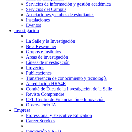
Servicios de información y gestión académica
Servicios del Campus
Asociaciones y clubes de estudiantes
Instalaciones
Eventos
Investigación
La Salle y la Investigación
Be a Researcher
Grupos e Institutos
Áreas de investigación
Líneas de investigación
Proyectos
Publicaciones
Transferencia de conocimiento y tecnología
Acreditación HRS4R
Comité de Ética de la Investigación de la Salle
Revista Comprendre
CFI- Centro de Financiación e Innovación
Observatorio IA
Empresa
Professional y Executive Education
Career Services
Innovación y R+D