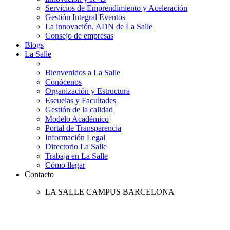
Servicios de Emprendimiento y Aceleración
Gestión Integral Eventos
La innovación, ADN de La Salle
Consejo de empresas
Blogs
La Salle
Bienvenidos a La Salle
Conócenos
Organización y Estructura
Escuelas y Facultades
Gestión de la calidad
Modelo Académico
Portal de Transparencia
Información Legal
Directorio La Salle
Trabaja en La Salle
Cómo llegar
Contacto
LA SALLE CAMPUS BARCELONA