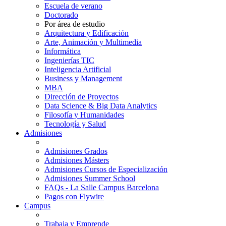
Escuela de verano
Doctorado
Por área de estudio
Arquitectura y Edificación
Arte, Animación y Multimedia
Informática
Ingenierías TIC
Inteligencia Artificial
Business y Management
MBA
Dirección de Proyectos
Data Science & Big Data Analytics
Filosofía y Humanidades
Tecnología y Salud
Admisiones
Admisiones Grados
Admisiones Másters
Admisiones Cursos de Especialización
Admisiones Summer School
FAQs - La Salle Campus Barcelona
Pagos con Flywire
Campus
Trabaja y Emprende