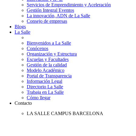
Servicios de Emprendimiento y Aceleración
Gestión Integral Eventos
La innovación, ADN de La Salle
Consejo de empresas
Blogs
La Salle
Bienvenidos a La Salle
Conócenos
Organización y Estructura
Escuelas y Facultades
Gestión de la calidad
Modelo Académico
Portal de Transparencia
Información Legal
Directorio La Salle
Trabaja en La Salle
Cómo llegar
Contacto
LA SALLE CAMPUS BARCELONA