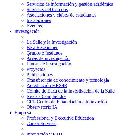
Servicios de información y gestión académica
Servicios del Campus
Asociaciones y clubes de estudiantes
Instalaciones
Eventos
Investigación
La Salle y la Investigación
Be a Researcher
Grupos e Institutos
Áreas de investigación
Líneas de investigación
Proyectos
Publicaciones
Transferencia de conocimiento y tecnología
Acreditación HRS4R
Comité de Ética de la Investigación de la Salle
Revista Comprendre
CFI- Centro de Financiación e Innovación
Observatorio IA
Empresa
Professional y Executive Education
Career Services
Innovación y R+D