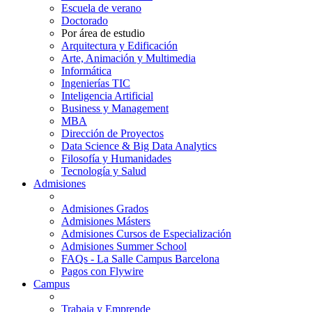
Escuela de verano
Doctorado
Por área de estudio
Arquitectura y Edificación
Arte, Animación y Multimedia
Informática
Ingenierías TIC
Inteligencia Artificial
Business y Management
MBA
Dirección de Proyectos
Data Science & Big Data Analytics
Filosofía y Humanidades
Tecnología y Salud
Admisiones
Admisiones Grados
Admisiones Másters
Admisiones Cursos de Especialización
Admisiones Summer School
FAQs - La Salle Campus Barcelona
Pagos con Flywire
Campus
Trabaja y Emprende