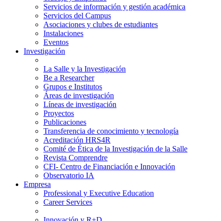
Servicios de información y gestión académica
Servicios del Campus
Asociaciones y clubes de estudiantes
Instalaciones
Eventos
Investigación
La Salle y la Investigación
Be a Researcher
Grupos e Institutos
Áreas de investigación
Líneas de investigación
Proyectos
Publicaciones
Transferencia de conocimiento y tecnología
Acreditación HRS4R
Comité de Ética de la Investigación de la Salle
Revista Comprendre
CFI- Centro de Financiación e Innovación
Observatorio IA
Empresa
Professional y Executive Education
Career Services
Innovación y R+D