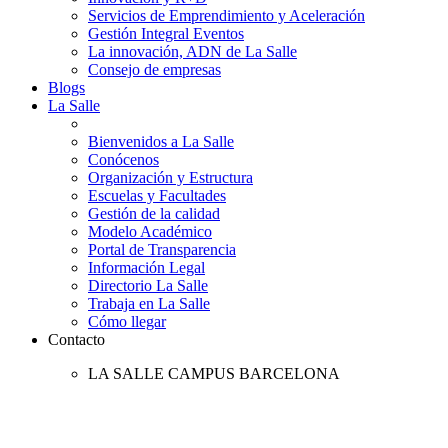
Servicios de Emprendimiento y Aceleración
Gestión Integral Eventos
La innovación, ADN de La Salle
Consejo de empresas
Blogs
La Salle
Bienvenidos a La Salle
Conócenos
Organización y Estructura
Escuelas y Facultades
Gestión de la calidad
Modelo Académico
Portal de Transparencia
Información Legal
Directorio La Salle
Trabaja en La Salle
Cómo llegar
Contacto
LA SALLE CAMPUS BARCELONA