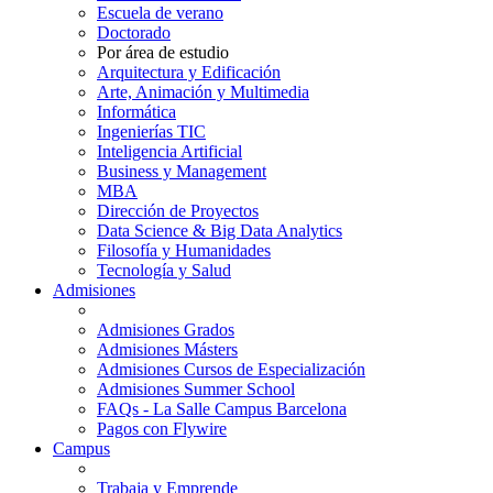
Escuela de verano
Doctorado
Por área de estudio
Arquitectura y Edificación
Arte, Animación y Multimedia
Informática
Ingenierías TIC
Inteligencia Artificial
Business y Management
MBA
Dirección de Proyectos
Data Science & Big Data Analytics
Filosofía y Humanidades
Tecnología y Salud
Admisiones
Admisiones Grados
Admisiones Másters
Admisiones Cursos de Especialización
Admisiones Summer School
FAQs - La Salle Campus Barcelona
Pagos con Flywire
Campus
Trabaja y Emprende