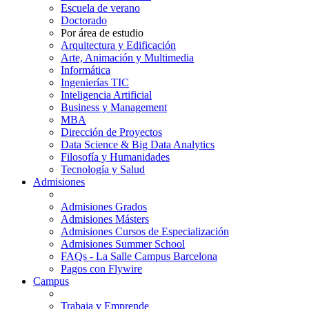
Escuela de verano
Doctorado
Por área de estudio
Arquitectura y Edificación
Arte, Animación y Multimedia
Informática
Ingenierías TIC
Inteligencia Artificial
Business y Management
MBA
Dirección de Proyectos
Data Science & Big Data Analytics
Filosofía y Humanidades
Tecnología y Salud
Admisiones
Admisiones Grados
Admisiones Másters
Admisiones Cursos de Especialización
Admisiones Summer School
FAQs - La Salle Campus Barcelona
Pagos con Flywire
Campus
Trabaja y Emprende