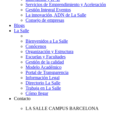
Servicios de Emprendimiento y Aceleración
Gestión Integral Eventos
La innovación, ADN de La Salle
Consejo de empresas
Blogs
La Salle
Bienvenidos a La Salle
Conócenos
Organización y Estructura
Escuelas y Facultades
Gestión de la calidad
Modelo Académico
Portal de Transparencia
Información Legal
Directorio La Salle
Trabaja en La Salle
Cómo llegar
Contacto
LA SALLE CAMPUS BARCELONA