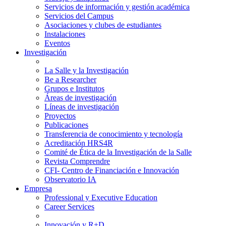
Servicios de información y gestión académica
Servicios del Campus
Asociaciones y clubes de estudiantes
Instalaciones
Eventos
Investigación
La Salle y la Investigación
Be a Researcher
Grupos e Institutos
Áreas de investigación
Líneas de investigación
Proyectos
Publicaciones
Transferencia de conocimiento y tecnología
Acreditación HRS4R
Comité de Ética de la Investigación de la Salle
Revista Comprendre
CFI- Centro de Financiación e Innovación
Observatorio IA
Empresa
Professional y Executive Education
Career Services
Innovación y R+D