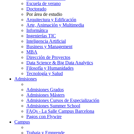
Escuela de verano
Doctorado
Por área de estudio
Arquitectura y Edificación
Arte, Animación y Multimedia
Informática
Ingenierías TIC
Inteligencia Artificial
Business y Management
MBA
Dirección de Proyectos
Data Science & Big Data Analytics
Filosofía y Humanidades
Tecnología y Salud
Admisiones
Admisiones Grados
Admisiones Másters
Admisiones Cursos de Especialización
Admisiones Summer School
FAQs - La Salle Campus Barcelona
Pagos con Flywire
Campus
Trabaja y Emprende