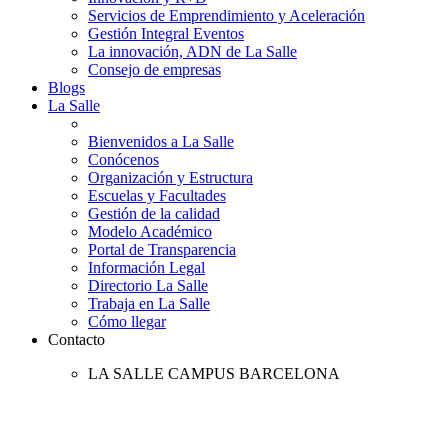
Servicios de Emprendimiento y Aceleración
Gestión Integral Eventos
La innovación, ADN de La Salle
Consejo de empresas
Blogs
La Salle
Bienvenidos a La Salle
Conócenos
Organización y Estructura
Escuelas y Facultades
Gestión de la calidad
Modelo Académico
Portal de Transparencia
Información Legal
Directorio La Salle
Trabaja en La Salle
Cómo llegar
Contacto
LA SALLE CAMPUS BARCELONA