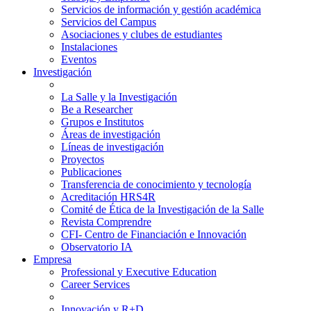
Servicios de información y gestión académica
Servicios del Campus
Asociaciones y clubes de estudiantes
Instalaciones
Eventos
Investigación
La Salle y la Investigación
Be a Researcher
Grupos e Institutos
Áreas de investigación
Líneas de investigación
Proyectos
Publicaciones
Transferencia de conocimiento y tecnología
Acreditación HRS4R
Comité de Ética de la Investigación de la Salle
Revista Comprendre
CFI- Centro de Financiación e Innovación
Observatorio IA
Empresa
Professional y Executive Education
Career Services
Innovación y R+D