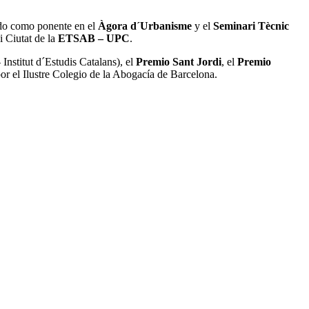
ado como ponente en el
Àgora d´Urbanisme
y el
Seminari Tècnic
i Ciutat de la
ETSAB – UPC
.
Institut d´Estudis Catalans), el
Premio Sant Jordi
, el
Premio
or el Ilustre Colegio de la Abogacía de Barcelona.