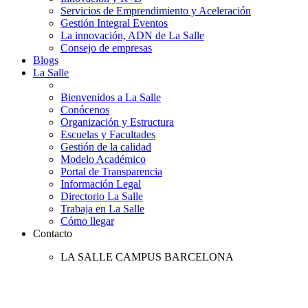
Servicios de Emprendimiento y Aceleración
Gestión Integral Eventos
La innovación, ADN de La Salle
Consejo de empresas
Blogs
La Salle
Bienvenidos a La Salle
Conócenos
Organización y Estructura
Escuelas y Facultades
Gestión de la calidad
Modelo Académico
Portal de Transparencia
Información Legal
Directorio La Salle
Trabaja en La Salle
Cómo llegar
Contacto
LA SALLE CAMPUS BARCELONA