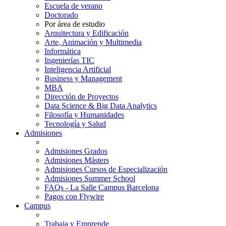
Escuela de verano
Doctorado
Por área de estudio
Arquitectura y Edificación
Arte, Animación y Multimedia
Informática
Ingenierías TIC
Inteligencia Artificial
Business y Management
MBA
Dirección de Proyectos
Data Science & Big Data Analytics
Filosofía y Humanidades
Tecnología y Salud
Admisiones
Admisiones Grados
Admisiones Másters
Admisiones Cursos de Especialización
Admisiones Summer School
FAQs - La Salle Campus Barcelona
Pagos con Flywire
Campus
Trabaja y Emprende