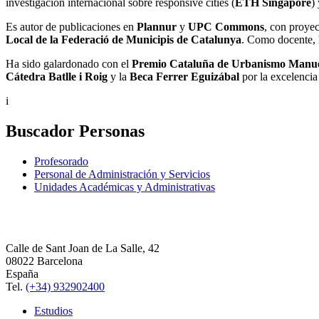
investigación internacional sobre responsive cities (
ETH Singapore
)
Es autor de publicaciones en
Plannur
y
UPC Commons
, con proye
Local de la Federació de Municipis de Catalunya
. Como docente, ha
Ha sido galardonado con el
Premio Cataluña de Urbanismo Manue
Cátedra Batlle i Roig
y la
Beca Ferrer Eguizábal
por la excelencia
i
Buscador Personas
Profesorado
Personal de Administración y Servicios
Unidades Académicas y Administrativas
Calle de Sant Joan de La Salle, 42
08022 Barcelona
España
Tel.
(+34) 932902400
Estudios