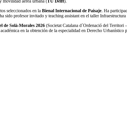
 y movilidad aérea urbana (
TU Delft
).
ctos seleccionados en la
Bienal Internacional de Paisaje
. Ha particip
 sido profesor invitado y teaching assistant en el taller Infraestructura 
l de Solà-Morales 2026
(Societat Catalana d´Ordenació del Territori – 
 académica en la obtención de la especialidad en Derecho Urbanístico p