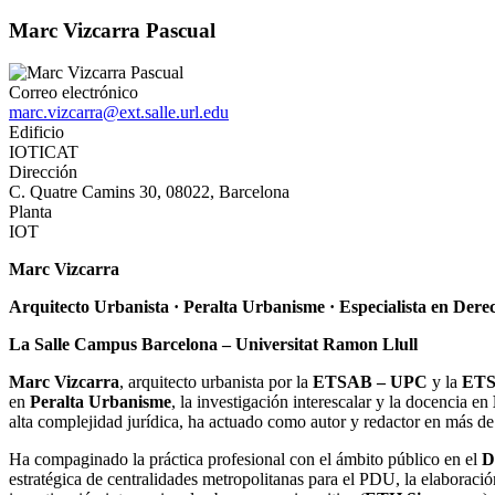
Marc Vizcarra Pascual
Correo electrónico
marc.vizcarra@ext.salle.url.edu
Edificio
IOTICAT
Dirección
C. Quatre Camins 30, 08022, Barcelona
Planta
IOT
Marc Vizcarra
Arquitecto Urbanista · Peralta Urbanisme · Especialista en Derec
La Salle Campus Barcelona – Universitat Ramon Llull
Marc Vizcarra
, arquitecto urbanista por la
ETSAB – UPC
y la
ET
en
Peralta Urbanisme
, la investigación interescalar y la docencia en
alta complejidad jurídica, ha actuado como autor y redactor en más de
Ha compaginado la práctica profesional con el ámbito público en el
D
estratégica de centralidades metropolitanas para el PDU, la elaboraci