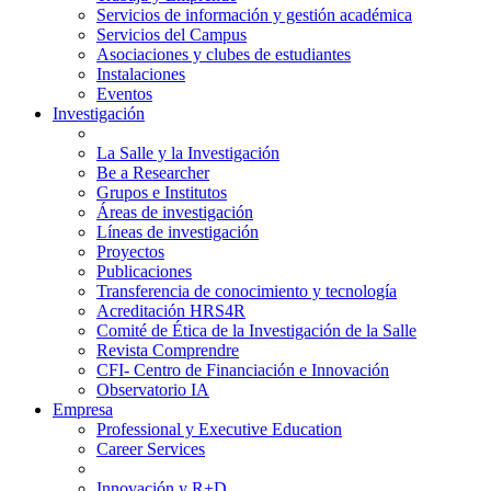
Servicios de información y gestión académica
Servicios del Campus
Asociaciones y clubes de estudiantes
Instalaciones
Eventos
Investigación
La Salle y la Investigación
Be a Researcher
Grupos e Institutos
Áreas de investigación
Líneas de investigación
Proyectos
Publicaciones
Transferencia de conocimiento y tecnología
Acreditación HRS4R
Comité de Ética de la Investigación de la Salle
Revista Comprendre
CFI- Centro de Financiación e Innovación
Observatorio IA
Empresa
Professional y Executive Education
Career Services
Innovación y R+D