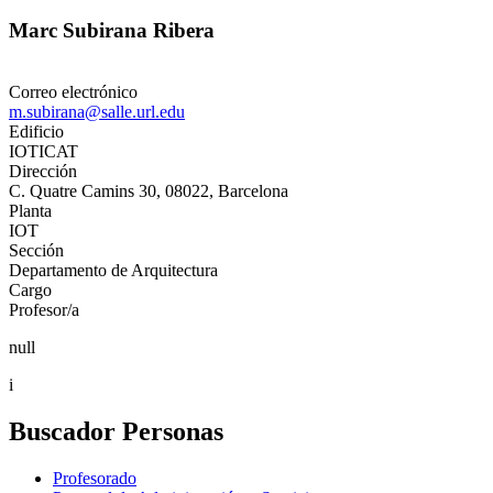
Marc Subirana Ribera
Correo electrónico
m.subirana@salle.url.edu
Edificio
IOTICAT
Dirección
C. Quatre Camins 30, 08022, Barcelona
Planta
IOT
Sección
Departamento de Arquitectura
Cargo
Profesor/a
null
i
Buscador Personas
Profesorado