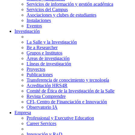
Servicios de información y gestión académica
Servicios del Campus
Asociaciones y clubes de estudiantes
Instalaciones
Eventos
Investigación
La Salle y la Investigación
Be a Researcher
Grupos e Institutos
Áreas de investigación
Líneas de investigación
Proyectos
Publicaciones
Transferencia de conocimiento y tecnología
Acreditación HRS4R
Comité de Ética de la Investigación de la Salle
Revista Comprendre
CFI- Centro de Financiación e Innovación
Observatorio IA
Empresa
Professional y Executive Education
Career Services
Innovación y R+D