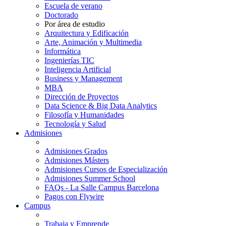
Escuela de verano
Doctorado
Por área de estudio
Arquitectura y Edificación
Arte, Animación y Multimedia
Informática
Ingenierías TIC
Inteligencia Artificial
Business y Management
MBA
Dirección de Proyectos
Data Science & Big Data Analytics
Filosofía y Humanidades
Tecnología y Salud
Admisiones
Admisiones Grados
Admisiones Másters
Admisiones Cursos de Especialización
Admisiones Summer School
FAQs - La Salle Campus Barcelona
Pagos con Flywire
Campus
Trabaja y Emprende