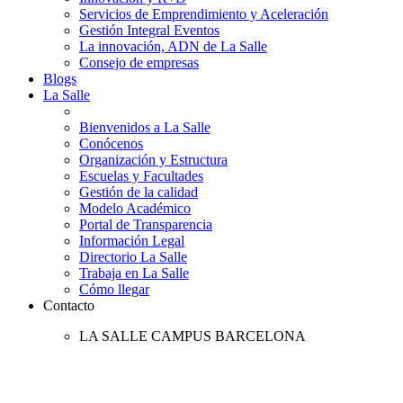
Servicios de Emprendimiento y Aceleración
Gestión Integral Eventos
La innovación, ADN de La Salle
Consejo de empresas
Blogs
La Salle
Bienvenidos a La Salle
Conócenos
Organización y Estructura
Escuelas y Facultades
Gestión de la calidad
Modelo Académico
Portal de Transparencia
Información Legal
Directorio La Salle
Trabaja en La Salle
Cómo llegar
Contacto
LA SALLE CAMPUS BARCELONA