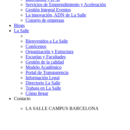
Servicios de Emprendimiento y Aceleración
Gestión Integral Eventos
La innovación, ADN de La Salle
Consejo de empresas
Blogs
La Salle
Bienvenidos a La Salle
Conócenos
Organización y Estructura
Escuelas y Facultades
Gestión de la calidad
Modelo Académico
Portal de Transparencia
Información Legal
Directorio La Salle
Trabaja en La Salle
Cómo llegar
Contacto
LA SALLE CAMPUS BARCELONA