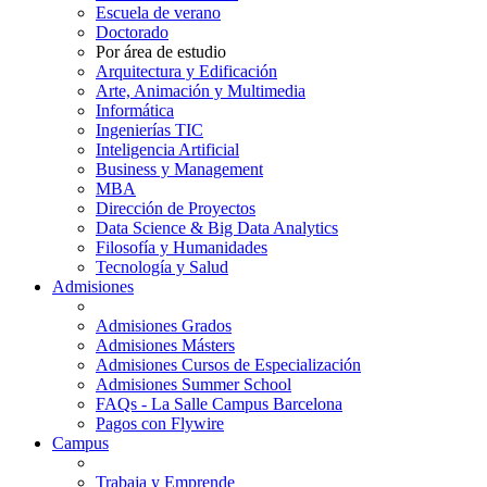
Escuela de verano
Doctorado
Por área de estudio
Arquitectura y Edificación
Arte, Animación y Multimedia
Informática
Ingenierías TIC
Inteligencia Artificial
Business y Management
MBA
Dirección de Proyectos
Data Science & Big Data Analytics
Filosofía y Humanidades
Tecnología y Salud
Admisiones
Admisiones Grados
Admisiones Másters
Admisiones Cursos de Especialización
Admisiones Summer School
FAQs - La Salle Campus Barcelona
Pagos con Flywire
Campus
Trabaja y Emprende