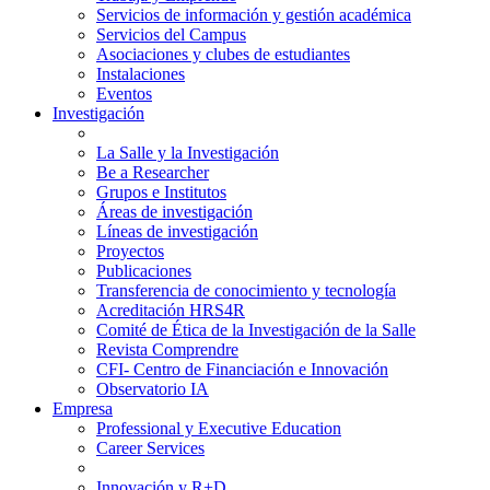
Servicios de información y gestión académica
Servicios del Campus
Asociaciones y clubes de estudiantes
Instalaciones
Eventos
Investigación
La Salle y la Investigación
Be a Researcher
Grupos e Institutos
Áreas de investigación
Líneas de investigación
Proyectos
Publicaciones
Transferencia de conocimiento y tecnología
Acreditación HRS4R
Comité de Ética de la Investigación de la Salle
Revista Comprendre
CFI- Centro de Financiación e Innovación
Observatorio IA
Empresa
Professional y Executive Education
Career Services
Innovación y R+D