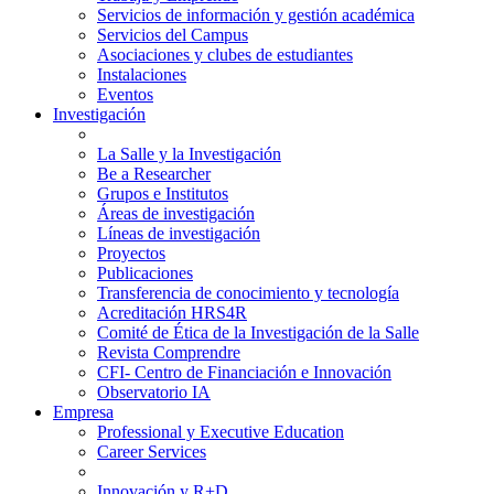
Servicios de información y gestión académica
Servicios del Campus
Asociaciones y clubes de estudiantes
Instalaciones
Eventos
Investigación
La Salle y la Investigación
Be a Researcher
Grupos e Institutos
Áreas de investigación
Líneas de investigación
Proyectos
Publicaciones
Transferencia de conocimiento y tecnología
Acreditación HRS4R
Comité de Ética de la Investigación de la Salle
Revista Comprendre
CFI- Centro de Financiación e Innovación
Observatorio IA
Empresa
Professional y Executive Education
Career Services
Innovación y R+D