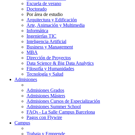
Escuela de verano
Doctorado
Por área de estudio
Arquitectura y Edificación
Arte, Animación y Multimedia
Informática
Ingenierías TIC
Inteligencia Artificial
Business y Management
MBA
Dirección de Proyectos
Data Science & Big Data Analytics
Filosofía y Humanidades
Tecnología y Salud
Admisiones
Admisiones Grados
Admisiones Másters
Admisiones Cursos de Especialización
Admisiones Summer School
FAQs - La Salle Campus Barcelona
Pagos con Flywire
Campus
Trabaja y Emprende