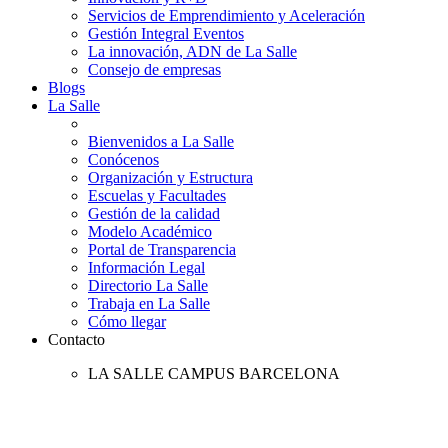
Servicios de Emprendimiento y Aceleración
Gestión Integral Eventos
La innovación, ADN de La Salle
Consejo de empresas
Blogs
La Salle
Bienvenidos a La Salle
Conócenos
Organización y Estructura
Escuelas y Facultades
Gestión de la calidad
Modelo Académico
Portal de Transparencia
Información Legal
Directorio La Salle
Trabaja en La Salle
Cómo llegar
Contacto
LA SALLE CAMPUS BARCELONA