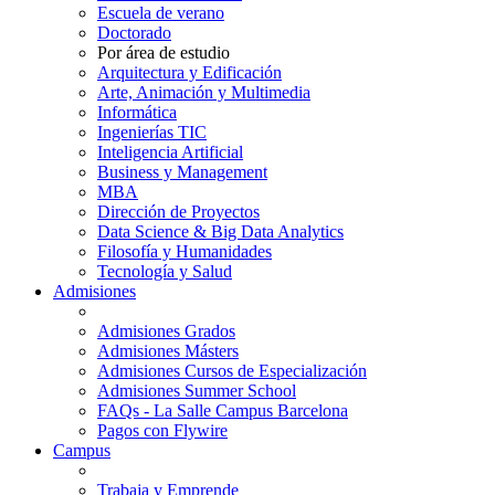
Escuela de verano
Doctorado
Por área de estudio
Arquitectura y Edificación
Arte, Animación y Multimedia
Informática
Ingenierías TIC
Inteligencia Artificial
Business y Management
MBA
Dirección de Proyectos
Data Science & Big Data Analytics
Filosofía y Humanidades
Tecnología y Salud
Admisiones
Admisiones Grados
Admisiones Másters
Admisiones Cursos de Especialización
Admisiones Summer School
FAQs - La Salle Campus Barcelona
Pagos con Flywire
Campus
Trabaja y Emprende