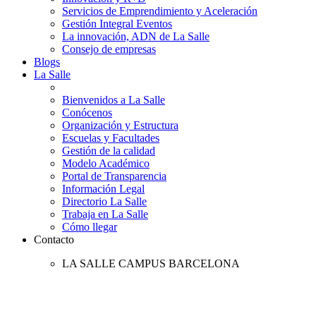
Servicios de Emprendimiento y Aceleración
Gestión Integral Eventos
La innovación, ADN de La Salle
Consejo de empresas
Blogs
La Salle
Bienvenidos a La Salle
Conócenos
Organización y Estructura
Escuelas y Facultades
Gestión de la calidad
Modelo Académico
Portal de Transparencia
Información Legal
Directorio La Salle
Trabaja en La Salle
Cómo llegar
Contacto
LA SALLE CAMPUS BARCELONA