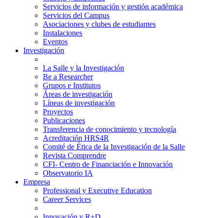
Servicios de información y gestión académica
Servicios del Campus
Asociaciones y clubes de estudiantes
Instalaciones
Eventos
Investigación
La Salle y la Investigación
Be a Researcher
Grupos e Institutos
Áreas de investigación
Líneas de investigación
Proyectos
Publicaciones
Transferencia de conocimiento y tecnología
Acreditación HRS4R
Comité de Ética de la Investigación de la Salle
Revista Comprendre
CFI- Centro de Financiación e Innovación
Observatorio IA
Empresa
Professional y Executive Education
Career Services
Innovación y R+D