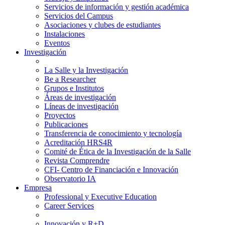
Servicios de información y gestión académica
Servicios del Campus
Asociaciones y clubes de estudiantes
Instalaciones
Eventos
Investigación
La Salle y la Investigación
Be a Researcher
Grupos e Institutos
Áreas de investigación
Líneas de investigación
Proyectos
Publicaciones
Transferencia de conocimiento y tecnología
Acreditación HRS4R
Comité de Ética de la Investigación de la Salle
Revista Comprendre
CFI- Centro de Financiación e Innovación
Observatorio IA
Empresa
Professional y Executive Education
Career Services
Innovación y R+D