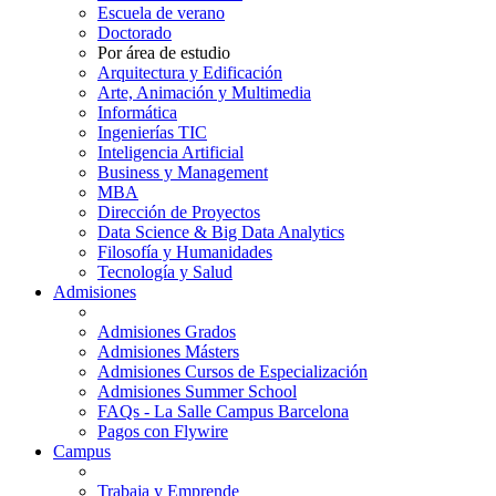
Escuela de verano
Doctorado
Por área de estudio
Arquitectura y Edificación
Arte, Animación y Multimedia
Informática
Ingenierías TIC
Inteligencia Artificial
Business y Management
MBA
Dirección de Proyectos
Data Science & Big Data Analytics
Filosofía y Humanidades
Tecnología y Salud
Admisiones
Admisiones Grados
Admisiones Másters
Admisiones Cursos de Especialización
Admisiones Summer School
FAQs - La Salle Campus Barcelona
Pagos con Flywire
Campus
Trabaja y Emprende