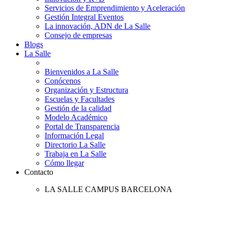
Servicios de Emprendimiento y Aceleración
Gestión Integral Eventos
La innovación, ADN de La Salle
Consejo de empresas
Blogs
La Salle
Bienvenidos a La Salle
Conócenos
Organización y Estructura
Escuelas y Facultades
Gestión de la calidad
Modelo Académico
Portal de Transparencia
Información Legal
Directorio La Salle
Trabaja en La Salle
Cómo llegar
Contacto
LA SALLE CAMPUS BARCELONA