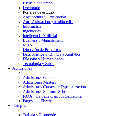
Escuela de verano
Doctorado
Por área de estudio
Arquitectura y Edificación
Arte, Animación y Multimedia
Informática
Ingenierías TIC
Inteligencia Artificial
Business y Management
MBA
Dirección de Proyectos
Data Science & Big Data Analytics
Filosofía y Humanidades
Tecnología y Salud
Admisiones
Admisiones Grados
Admisiones Másters
Admisiones Cursos de Especialización
Admisiones Summer School
FAQs - La Salle Campus Barcelona
Pagos con Flywire
Campus
Trabaja y Emprende