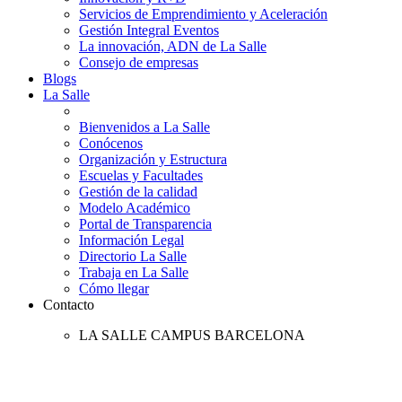
Servicios de Emprendimiento y Aceleración
Gestión Integral Eventos
La innovación, ADN de La Salle
Consejo de empresas
Blogs
La Salle
Bienvenidos a La Salle
Conócenos
Organización y Estructura
Escuelas y Facultades
Gestión de la calidad
Modelo Académico
Portal de Transparencia
Información Legal
Directorio La Salle
Trabaja en La Salle
Cómo llegar
Contacto
LA SALLE CAMPUS BARCELONA