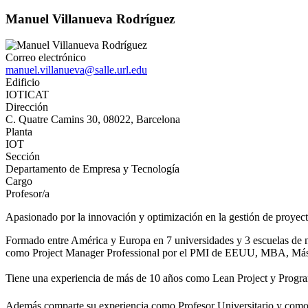
Manuel Villanueva Rodríguez
Correo electrónico
manuel.villanueva@salle.url.edu
Edificio
IOTICAT
Dirección
C. Quatre Camins 30, 08022, Barcelona
Planta
IOT
Sección
Departamento de Empresa y Tecnología
Cargo
Profesor/a
Apasionado por la innovación y optimización en la gestión de proyect
Formado entre América y Europa en 7 universidades y 3 escuelas de ne
como Project Manager Professional por el PMI de EEUU, MBA, Máster 
Tiene una experiencia de más de 10 años como Lean Project y Program 
Además comparte su experiencia como Profesor Universitario y como c