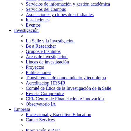
Servicios de información y gestión académica
Servicios del Campus
Asociaciones y clubes de estudiantes
Instalaciones
Eventos
Investigación
La Salle y la Investigación
Be a Researcher
Grupos e Institutos
Áreas de investigación
Líneas de investigación
Proyectos
Publicaciones
Transferencia de conocimiento y tecnología
Acreditación HRS4R
Comité de Ética de la Investigación de la Salle
Revista Comprendre
CFI- Centro de Financiación e Innovación
Observatorio IA
Empresa
Professional y Executive Education
Career Services
Innovación y R+D