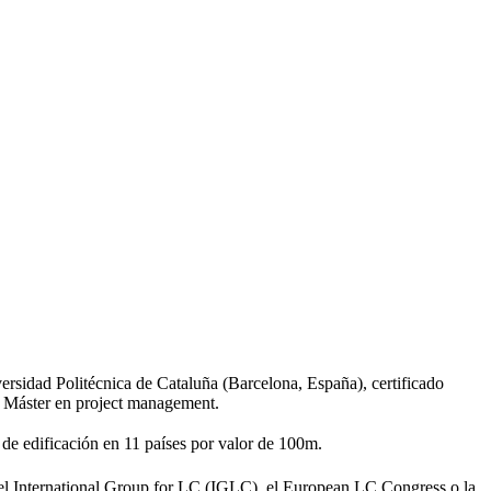
rsidad Politécnica de Cataluña (Barcelona, España), certificado
y Máster en project management.
e edificación en 11 países por valor de 100m.
 el International Group for LC (IGLC), el European LC Congress o la