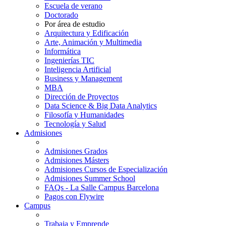
Escuela de verano
Doctorado
Por área de estudio
Arquitectura y Edificación
Arte, Animación y Multimedia
Informática
Ingenierías TIC
Inteligencia Artificial
Business y Management
MBA
Dirección de Proyectos
Data Science & Big Data Analytics
Filosofía y Humanidades
Tecnología y Salud
Admisiones
Admisiones Grados
Admisiones Másters
Admisiones Cursos de Especialización
Admisiones Summer School
FAQs - La Salle Campus Barcelona
Pagos con Flywire
Campus
Trabaja y Emprende