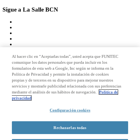
Sigue a La Salle BCN
Al hacer clic en “Aceptarlas todas”, usted acepta que FUNITEC
comunique los datos personales que pueda incluir en los
Miembro de
formularios de esta web a Google, Inc según se informa en la
Política de Privacidad y permite la instalación de cookies
propias y de terceros en su dispositivo para mejorar nuestros
servicios y mostrarle publicidad relacionada con sus preferencias
Acreditaciones
mediante el análisis de sus hábitos de navegación.
Política de
privacidad
Configuración cookies
© 2026 La Salle Campus Barcelona - URL |
Aviso legal
|
Política de
privacidad
|
Política de cookies
Rechazarlas todas
Formulario de búsqueda