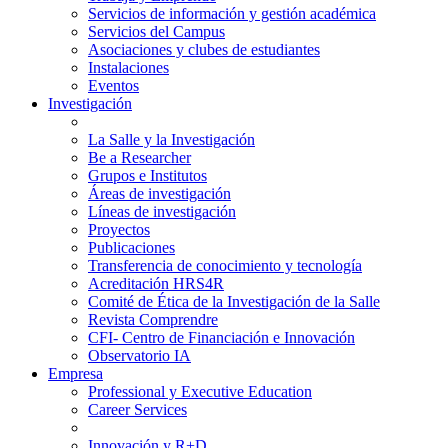
Servicios de información y gestión académica
Servicios del Campus
Asociaciones y clubes de estudiantes
Instalaciones
Eventos
Investigación
La Salle y la Investigación
Be a Researcher
Grupos e Institutos
Áreas de investigación
Líneas de investigación
Proyectos
Publicaciones
Transferencia de conocimiento y tecnología
Acreditación HRS4R
Comité de Ética de la Investigación de la Salle
Revista Comprendre
CFI- Centro de Financiación e Innovación
Observatorio IA
Empresa
Professional y Executive Education
Career Services
Innovación y R+D