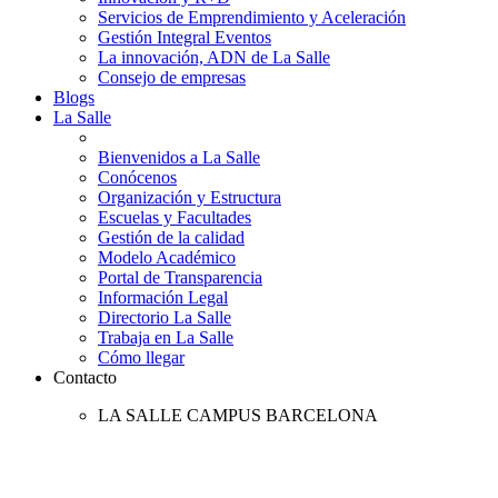
Servicios de Emprendimiento y Aceleración
Gestión Integral Eventos
La innovación, ADN de La Salle
Consejo de empresas
Blogs
La Salle
Bienvenidos a La Salle
Conócenos
Organización y Estructura
Escuelas y Facultades
Gestión de la calidad
Modelo Académico
Portal de Transparencia
Información Legal
Directorio La Salle
Trabaja en La Salle
Cómo llegar
Contacto
LA SALLE CAMPUS BARCELONA