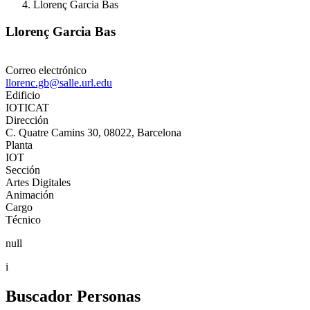
Llorenç Garcia Bas
Llorenç Garcia Bas
Correo electrónico
llorenc.gb@salle.url.edu
Edificio
IOTICAT
Dirección
C. Quatre Camins 30, 08022, Barcelona
Planta
IOT
Sección
Artes Digitales
Animación
Cargo
Técnico
null
i
Buscador Personas