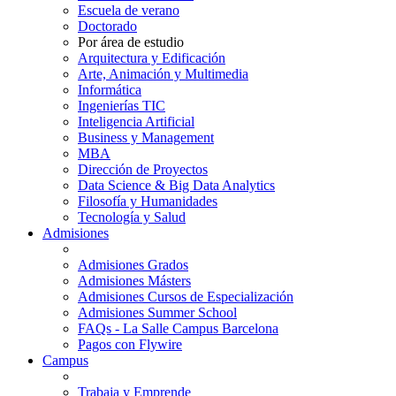
Escuela de verano
Doctorado
Por área de estudio
Arquitectura y Edificación
Arte, Animación y Multimedia
Informática
Ingenierías TIC
Inteligencia Artificial
Business y Management
MBA
Dirección de Proyectos
Data Science & Big Data Analytics
Filosofía y Humanidades
Tecnología y Salud
Admisiones
Admisiones Grados
Admisiones Másters
Admisiones Cursos de Especialización
Admisiones Summer School
FAQs - La Salle Campus Barcelona
Pagos con Flywire
Campus
Trabaja y Emprende