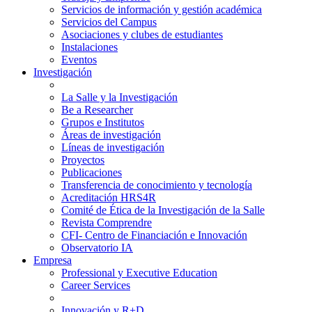
Servicios de información y gestión académica
Servicios del Campus
Asociaciones y clubes de estudiantes
Instalaciones
Eventos
Investigación
La Salle y la Investigación
Be a Researcher
Grupos e Institutos
Áreas de investigación
Líneas de investigación
Proyectos
Publicaciones
Transferencia de conocimiento y tecnología
Acreditación HRS4R
Comité de Ética de la Investigación de la Salle
Revista Comprendre
CFI- Centro de Financiación e Innovación
Observatorio IA
Empresa
Professional y Executive Education
Career Services
Innovación y R+D