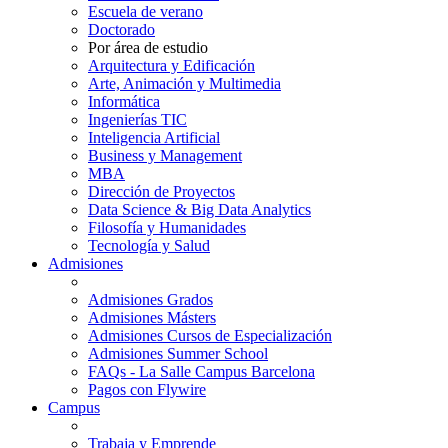
Escuela de verano
Doctorado
Por área de estudio
Arquitectura y Edificación
Arte, Animación y Multimedia
Informática
Ingenierías TIC
Inteligencia Artificial
Business y Management
MBA
Dirección de Proyectos
Data Science & Big Data Analytics
Filosofía y Humanidades
Tecnología y Salud
Admisiones
Admisiones Grados
Admisiones Másters
Admisiones Cursos de Especialización
Admisiones Summer School
FAQs - La Salle Campus Barcelona
Pagos con Flywire
Campus
Trabaja y Emprende