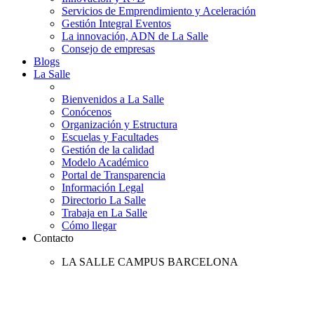
Servicios de Emprendimiento y Aceleración
Gestión Integral Eventos
La innovación, ADN de La Salle
Consejo de empresas
Blogs
La Salle
Bienvenidos a La Salle
Conócenos
Organización y Estructura
Escuelas y Facultades
Gestión de la calidad
Modelo Académico
Portal de Transparencia
Información Legal
Directorio La Salle
Trabaja en La Salle
Cómo llegar
Contacto
LA SALLE CAMPUS BARCELONA