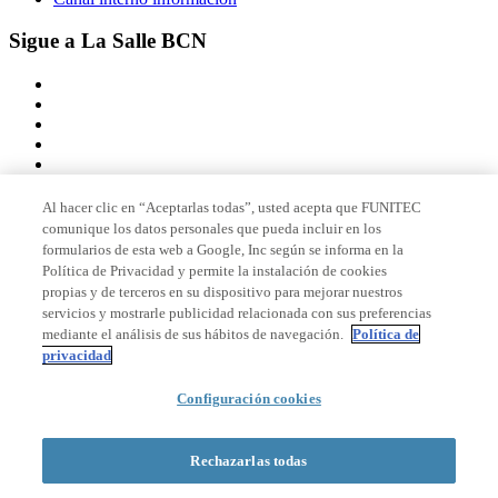
Sigue a La Salle BCN
Al hacer clic en “Aceptarlas todas”, usted acepta que FUNITEC
comunique los datos personales que pueda incluir en los
Miembro de
formularios de esta web a Google, Inc según se informa en la
Política de Privacidad y permite la instalación de cookies
propias y de terceros en su dispositivo para mejorar nuestros
servicios y mostrarle publicidad relacionada con sus preferencias
Acreditaciones
mediante el análisis de sus hábitos de navegación.
Política de
privacidad
Configuración cookies
© 2026 La Salle Campus Barcelona - URL |
Aviso legal
|
Política de
privacidad
|
Política de cookies
Rechazarlas todas
Formulario de búsqueda