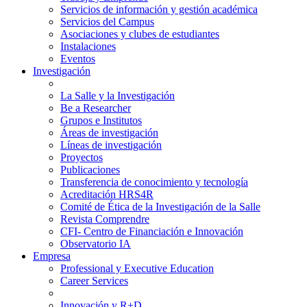
Servicios de información y gestión académica
Servicios del Campus
Asociaciones y clubes de estudiantes
Instalaciones
Eventos
Investigación
La Salle y la Investigación
Be a Researcher
Grupos e Institutos
Áreas de investigación
Líneas de investigación
Proyectos
Publicaciones
Transferencia de conocimiento y tecnología
Acreditación HRS4R
Comité de Ética de la Investigación de la Salle
Revista Comprendre
CFI- Centro de Financiación e Innovación
Observatorio IA
Empresa
Professional y Executive Education
Career Services
Innovación y R+D