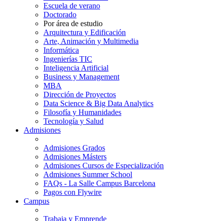
Escuela de verano
Doctorado
Por área de estudio
Arquitectura y Edificación
Arte, Animación y Multimedia
Informática
Ingenierías TIC
Inteligencia Artificial
Business y Management
MBA
Dirección de Proyectos
Data Science & Big Data Analytics
Filosofía y Humanidades
Tecnología y Salud
Admisiones
Admisiones Grados
Admisiones Másters
Admisiones Cursos de Especialización
Admisiones Summer School
FAQs - La Salle Campus Barcelona
Pagos con Flywire
Campus
Trabaja y Emprende