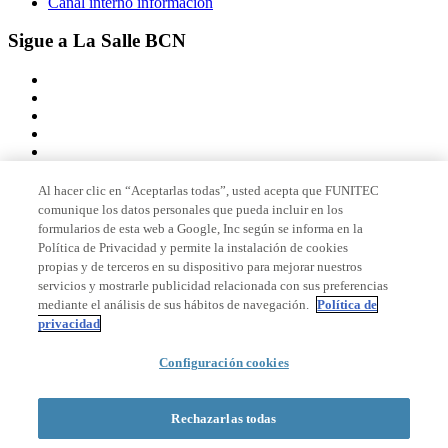
Canal interno información
Sigue a La Salle BCN
Al hacer clic en “Aceptarlas todas”, usted acepta que FUNITEC
comunique los datos personales que pueda incluir en los
Miembro de
formularios de esta web a Google, Inc según se informa en la
Política de Privacidad y permite la instalación de cookies
propias y de terceros en su dispositivo para mejorar nuestros
servicios y mostrarle publicidad relacionada con sus preferencias
Acreditaciones
mediante el análisis de sus hábitos de navegación.
Política de
privacidad
Configuración cookies
© 2026 La Salle Campus Barcelona - URL |
Aviso legal
|
Política de
privacidad
|
Política de cookies
Rechazarlas todas
Formulario de búsqueda