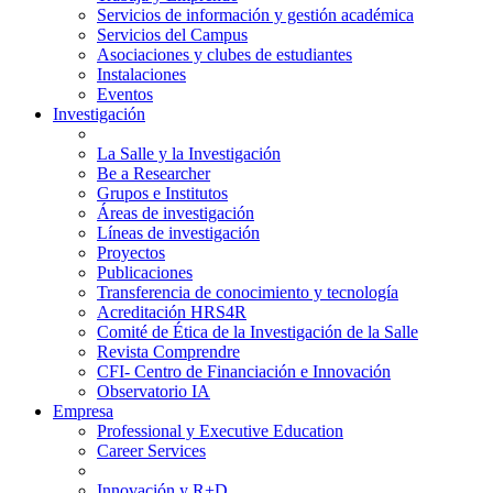
Servicios de información y gestión académica
Servicios del Campus
Asociaciones y clubes de estudiantes
Instalaciones
Eventos
Investigación
La Salle y la Investigación
Be a Researcher
Grupos e Institutos
Áreas de investigación
Líneas de investigación
Proyectos
Publicaciones
Transferencia de conocimiento y tecnología
Acreditación HRS4R
Comité de Ética de la Investigación de la Salle
Revista Comprendre
CFI- Centro de Financiación e Innovación
Observatorio IA
Empresa
Professional y Executive Education
Career Services
Innovación y R+D