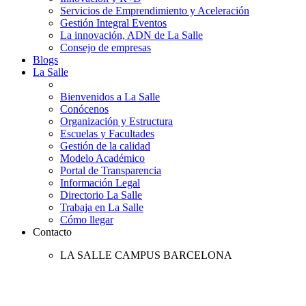
Servicios de Emprendimiento y Aceleración
Gestión Integral Eventos
La innovación, ADN de La Salle
Consejo de empresas
Blogs
La Salle
Bienvenidos a La Salle
Conócenos
Organización y Estructura
Escuelas y Facultades
Gestión de la calidad
Modelo Académico
Portal de Transparencia
Información Legal
Directorio La Salle
Trabaja en La Salle
Cómo llegar
Contacto
LA SALLE CAMPUS BARCELONA