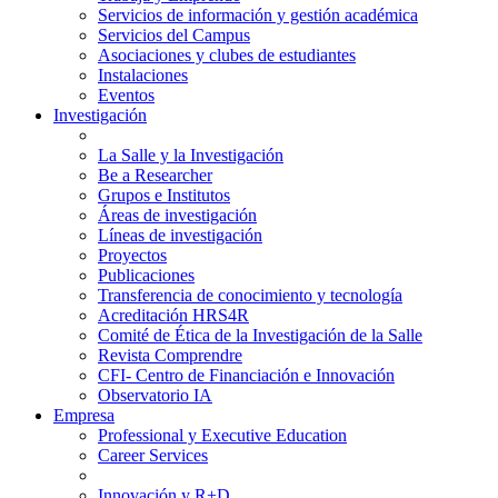
Servicios de información y gestión académica
Servicios del Campus
Asociaciones y clubes de estudiantes
Instalaciones
Eventos
Investigación
La Salle y la Investigación
Be a Researcher
Grupos e Institutos
Áreas de investigación
Líneas de investigación
Proyectos
Publicaciones
Transferencia de conocimiento y tecnología
Acreditación HRS4R
Comité de Ética de la Investigación de la Salle
Revista Comprendre
CFI- Centro de Financiación e Innovación
Observatorio IA
Empresa
Professional y Executive Education
Career Services
Innovación y R+D