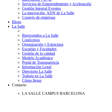
Servicios de Emprendimiento y Aceleración
Gestión Integral Eventos
La innovación, ADN de La Salle
Consejo de empresas
Blogs
La Salle
Bienvenidos a La Salle
Conócenos
Organización y Estructura
Escuelas y Facultades
Gestión de la calidad
Modelo Académico
Portal de Transparencia
Información Legal
Directorio La Salle
Trabaja en La Salle
Cómo llegar
Contacto
LA SALLE CAMPUS BARCELONA