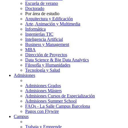
Escuela de verano
Doctorado
Por área de estudio
Arquitectura y Edificación
Arte, Animación y Multimedia
Informática
Ingenierías TIC
Inteligencia Artificial
Business y Management
MBA
Dirección de Proyectos
Data Science & Big Data Analytics
Filosofía y Humanidades
Tecnología y Salud
Admisiones
Admisiones Grados
Admisiones Másters
Admisiones Cursos de Especialización
Admisiones Summer School
FAQs - La Salle Campus Barcelona
Pagos con Flywire
Campus
Trabaja y Emprende