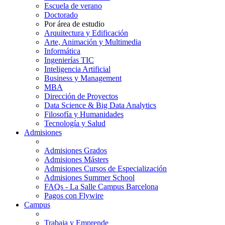
Escuela de verano
Doctorado
Por área de estudio
Arquitectura y Edificación
Arte, Animación y Multimedia
Informática
Ingenierías TIC
Inteligencia Artificial
Business y Management
MBA
Dirección de Proyectos
Data Science & Big Data Analytics
Filosofía y Humanidades
Tecnología y Salud
Admisiones
Admisiones Grados
Admisiones Másters
Admisiones Cursos de Especialización
Admisiones Summer School
FAQs - La Salle Campus Barcelona
Pagos con Flywire
Campus
Trabaja y Emprende