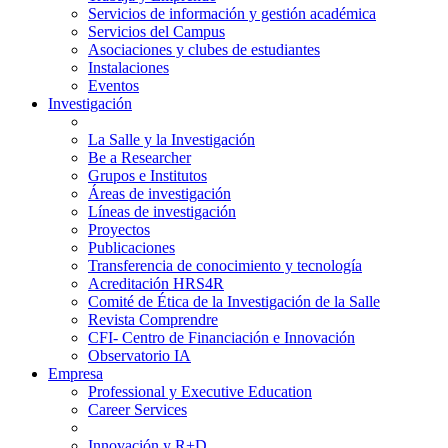
Servicios de información y gestión académica
Servicios del Campus
Asociaciones y clubes de estudiantes
Instalaciones
Eventos
Investigación
La Salle y la Investigación
Be a Researcher
Grupos e Institutos
Áreas de investigación
Líneas de investigación
Proyectos
Publicaciones
Transferencia de conocimiento y tecnología
Acreditación HRS4R
Comité de Ética de la Investigación de la Salle
Revista Comprendre
CFI- Centro de Financiación e Innovación
Observatorio IA
Empresa
Professional y Executive Education
Career Services
Innovación y R+D