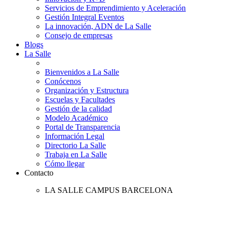
Servicios de Emprendimiento y Aceleración
Gestión Integral Eventos
La innovación, ADN de La Salle
Consejo de empresas
Blogs
La Salle
Bienvenidos a La Salle
Conócenos
Organización y Estructura
Escuelas y Facultades
Gestión de la calidad
Modelo Académico
Portal de Transparencia
Información Legal
Directorio La Salle
Trabaja en La Salle
Cómo llegar
Contacto
LA SALLE CAMPUS BARCELONA