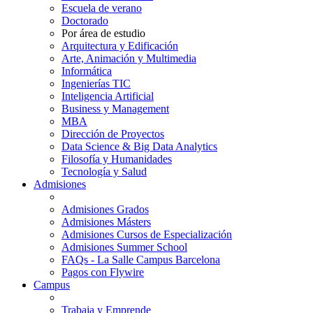
Escuela de verano
Doctorado
Por área de estudio
Arquitectura y Edificación
Arte, Animación y Multimedia
Informática
Ingenierías TIC
Inteligencia Artificial
Business y Management
MBA
Dirección de Proyectos
Data Science & Big Data Analytics
Filosofía y Humanidades
Tecnología y Salud
Admisiones
Admisiones Grados
Admisiones Másters
Admisiones Cursos de Especialización
Admisiones Summer School
FAQs - La Salle Campus Barcelona
Pagos con Flywire
Campus
Trabaja y Emprende