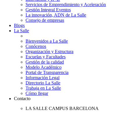
Servicios de Emprendimiento y Aceleración
Gestión Integral Eventos
La innovación, ADN de La Salle
Consejo de empresas
Blogs
La Salle
Bienvenidos a La Salle
Conócenos
Organización y Estructura
Escuelas y Facultades
Gestión de la calidad
Modelo Académico
Portal de Transparencia
Información Legal
Directorio La Salle
Trabaja en La Salle
Cómo llegar
Contacto
LA SALLE CAMPUS BARCELONA