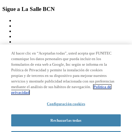
Sigue a La Salle BCN
Al hacer clic en “Aceptarlas todas”, usted acepta que FUNITEC
comunique los datos personales que pueda incluir en los
Miembro de
formularios de esta web a Google, Inc según se informa en la
Política de Privacidad y permite la instalación de cookies
propias y de terceros en su dispositivo para mejorar nuestros
servicios y mostrarle publicidad relacionada con sus preferencias
Acreditaciones
mediante el análisis de sus hábitos de navegación.
Política de
privacidad
Configuración cookies
© 2026 La Salle Campus Barcelona - URL |
Aviso legal
|
Política de
privacidad
|
Política de cookies
Rechazarlas todas
Formulario de búsqueda