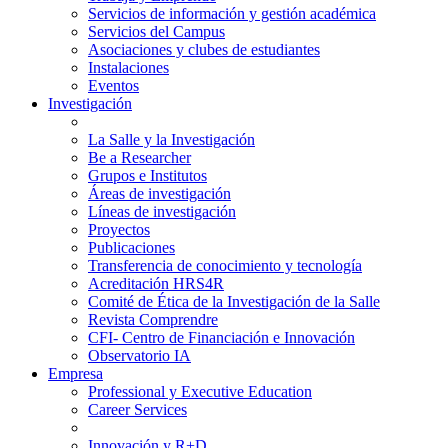
Servicios de información y gestión académica
Servicios del Campus
Asociaciones y clubes de estudiantes
Instalaciones
Eventos
Investigación
La Salle y la Investigación
Be a Researcher
Grupos e Institutos
Áreas de investigación
Líneas de investigación
Proyectos
Publicaciones
Transferencia de conocimiento y tecnología
Acreditación HRS4R
Comité de Ética de la Investigación de la Salle
Revista Comprendre
CFI- Centro de Financiación e Innovación
Observatorio IA
Empresa
Professional y Executive Education
Career Services
Innovación y R+D