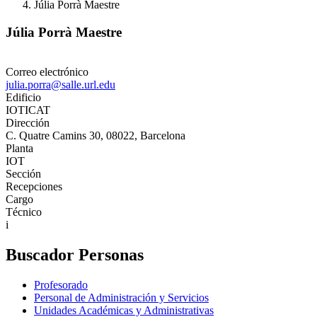
Júlia Porrà Maestre
Júlia Porrà Maestre
Correo electrónico
julia.porra@salle.url.edu
Edificio
IOTICAT
Dirección
C. Quatre Camins 30, 08022, Barcelona
Planta
IOT
Sección
Recepciones
Cargo
Técnico
i
Buscador Personas
Profesorado
Personal de Administración y Servicios
Unidades Académicas y Administrativas