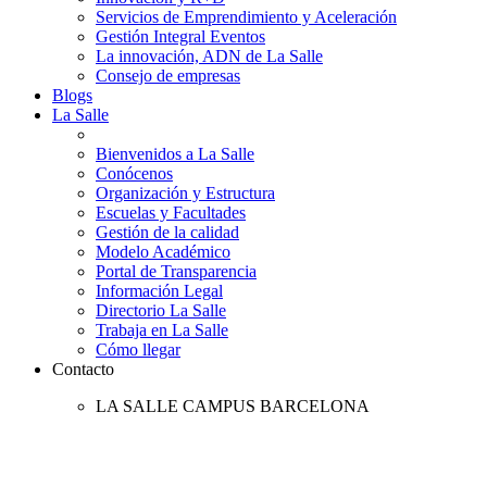
Servicios de Emprendimiento y Aceleración
Gestión Integral Eventos
La innovación, ADN de La Salle
Consejo de empresas
Blogs
La Salle
Bienvenidos a La Salle
Conócenos
Organización y Estructura
Escuelas y Facultades
Gestión de la calidad
Modelo Académico
Portal de Transparencia
Información Legal
Directorio La Salle
Trabaja en La Salle
Cómo llegar
Contacto
LA SALLE CAMPUS BARCELONA