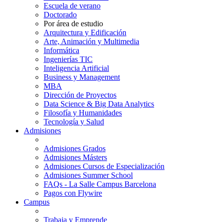
Escuela de verano
Doctorado
Por área de estudio
Arquitectura y Edificación
Arte, Animación y Multimedia
Informática
Ingenierías TIC
Inteligencia Artificial
Business y Management
MBA
Dirección de Proyectos
Data Science & Big Data Analytics
Filosofía y Humanidades
Tecnología y Salud
Admisiones
Admisiones Grados
Admisiones Másters
Admisiones Cursos de Especialización
Admisiones Summer School
FAQs - La Salle Campus Barcelona
Pagos con Flywire
Campus
Trabaja y Emprende