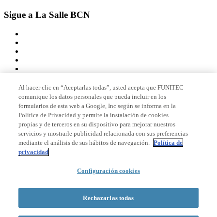
Sigue a La Salle BCN
Al hacer clic en “Aceptarlas todas”, usted acepta que FUNITEC
comunique los datos personales que pueda incluir en los
Miembro de
formularios de esta web a Google, Inc según se informa en la
Política de Privacidad y permite la instalación de cookies
propias y de terceros en su dispositivo para mejorar nuestros
servicios y mostrarle publicidad relacionada con sus preferencias
Acreditaciones
mediante el análisis de sus hábitos de navegación.
Política de
privacidad
Configuración cookies
© 2026 La Salle Campus Barcelona - URL |
Aviso legal
|
Política de
privacidad
|
Política de cookies
Rechazarlas todas
Formulario de búsqueda