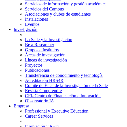
Servicios de información y gestión académica
Servicios del Campus
Asociaciones y clubes de estudiantes
Instalaciones
Eventos
Investigación
La Salle y la Investigación
Be a Researcher
Grupos e Institutos
Áreas de investigación
Líneas de investigación
Proyectos
Publicaciones
Transferencia de conocimiento y tecnología
Acreditación HRS4R
Comité de Ética de la Investigación de la Salle
Revista Comprendre
CFI- Centro de Financiación e Innovación
Observatorio IA
Empresa
Professional y Executive Education
Career Services
Innovación y R+D