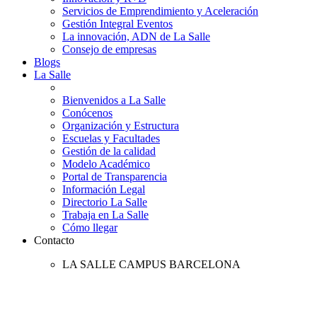
Servicios de Emprendimiento y Aceleración
Gestión Integral Eventos
La innovación, ADN de La Salle
Consejo de empresas
Blogs
La Salle
Bienvenidos a La Salle
Conócenos
Organización y Estructura
Escuelas y Facultades
Gestión de la calidad
Modelo Académico
Portal de Transparencia
Información Legal
Directorio La Salle
Trabaja en La Salle
Cómo llegar
Contacto
LA SALLE CAMPUS BARCELONA