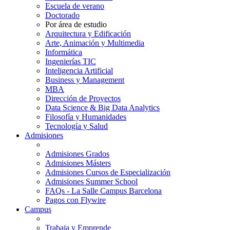
Escuela de verano
Doctorado
Por área de estudio
Arquitectura y Edificación
Arte, Animación y Multimedia
Informática
Ingenierías TIC
Inteligencia Artificial
Business y Management
MBA
Dirección de Proyectos
Data Science & Big Data Analytics
Filosofía y Humanidades
Tecnología y Salud
Admisiones
Admisiones Grados
Admisiones Másters
Admisiones Cursos de Especialización
Admisiones Summer School
FAQs - La Salle Campus Barcelona
Pagos con Flywire
Campus
Trabaja y Emprende