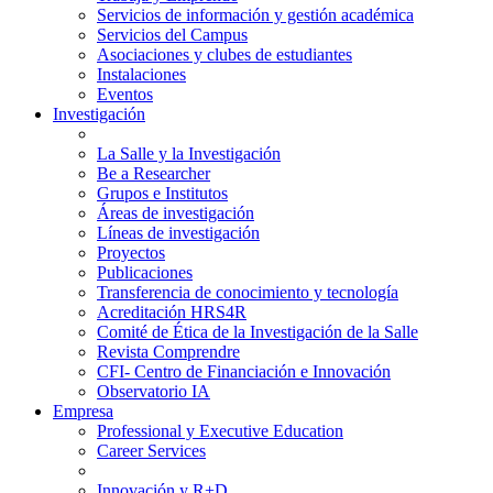
Servicios de información y gestión académica
Servicios del Campus
Asociaciones y clubes de estudiantes
Instalaciones
Eventos
Investigación
La Salle y la Investigación
Be a Researcher
Grupos e Institutos
Áreas de investigación
Líneas de investigación
Proyectos
Publicaciones
Transferencia de conocimiento y tecnología
Acreditación HRS4R
Comité de Ética de la Investigación de la Salle
Revista Comprendre
CFI- Centro de Financiación e Innovación
Observatorio IA
Empresa
Professional y Executive Education
Career Services
Innovación y R+D