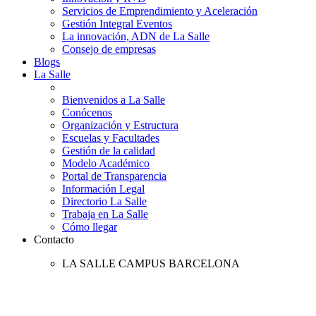
Servicios de Emprendimiento y Aceleración
Gestión Integral Eventos
La innovación, ADN de La Salle
Consejo de empresas
Blogs
La Salle
Bienvenidos a La Salle
Conócenos
Organización y Estructura
Escuelas y Facultades
Gestión de la calidad
Modelo Académico
Portal de Transparencia
Información Legal
Directorio La Salle
Trabaja en La Salle
Cómo llegar
Contacto
LA SALLE CAMPUS BARCELONA