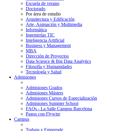
Escuela de verano
Doctorado
Por área de estudio
Arquitectura y Edificación
Arte, Animación y Multimedia
Informática
Ingenierías TIC
Inteligencia Artificial
Business y Management
MBA
Dirección de Proyectos
Data Science & Big Data Analytics
Filosofía y Humanidades
Tecnología y Salud
Admisiones
Admisiones Grados
Admisiones Másters
Admisiones Cursos de Especialización
Admisiones Summer School
FAQs - La Salle Campus Barcelona
Pagos con Flywire
Campus
Trabaja y Emprende