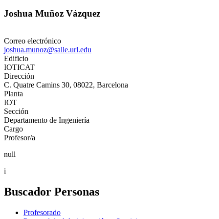
Joshua Muñoz Vázquez
Correo electrónico
joshua.munoz@salle.url.edu
Edificio
IOTICAT
Dirección
C. Quatre Camins 30, 08022, Barcelona
Planta
IOT
Sección
Departamento de Ingeniería
Cargo
Profesor/a
null
i
Buscador Personas
Profesorado