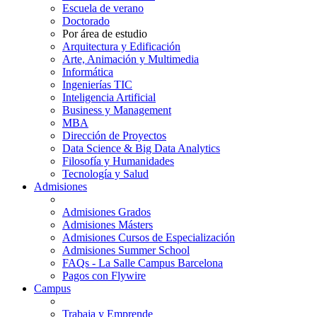
Escuela de verano
Doctorado
Por área de estudio
Arquitectura y Edificación
Arte, Animación y Multimedia
Informática
Ingenierías TIC
Inteligencia Artificial
Business y Management
MBA
Dirección de Proyectos
Data Science & Big Data Analytics
Filosofía y Humanidades
Tecnología y Salud
Admisiones
Admisiones Grados
Admisiones Másters
Admisiones Cursos de Especialización
Admisiones Summer School
FAQs - La Salle Campus Barcelona
Pagos con Flywire
Campus
Trabaja y Emprende