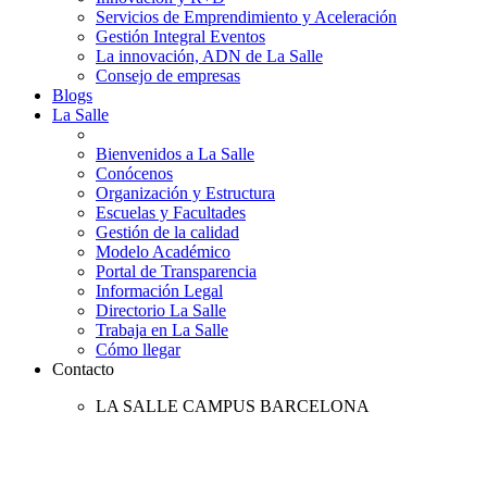
Servicios de Emprendimiento y Aceleración
Gestión Integral Eventos
La innovación, ADN de La Salle
Consejo de empresas
Blogs
La Salle
Bienvenidos a La Salle
Conócenos
Organización y Estructura
Escuelas y Facultades
Gestión de la calidad
Modelo Académico
Portal de Transparencia
Información Legal
Directorio La Salle
Trabaja en La Salle
Cómo llegar
Contacto
LA SALLE CAMPUS BARCELONA