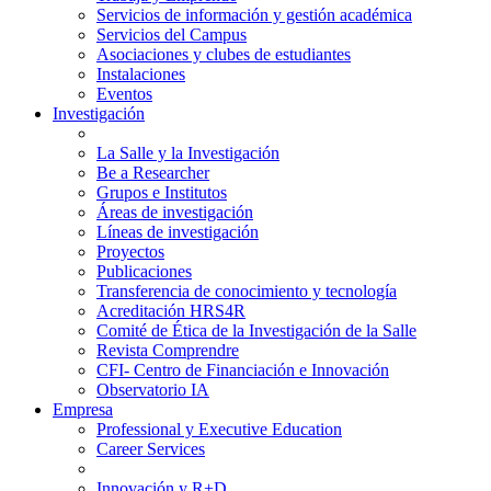
Servicios de información y gestión académica
Servicios del Campus
Asociaciones y clubes de estudiantes
Instalaciones
Eventos
Investigación
La Salle y la Investigación
Be a Researcher
Grupos e Institutos
Áreas de investigación
Líneas de investigación
Proyectos
Publicaciones
Transferencia de conocimiento y tecnología
Acreditación HRS4R
Comité de Ética de la Investigación de la Salle
Revista Comprendre
CFI- Centro de Financiación e Innovación
Observatorio IA
Empresa
Professional y Executive Education
Career Services
Innovación y R+D