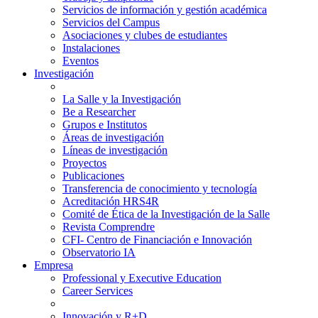
Servicios de información y gestión académica
Servicios del Campus
Asociaciones y clubes de estudiantes
Instalaciones
Eventos
Investigación
La Salle y la Investigación
Be a Researcher
Grupos e Institutos
Áreas de investigación
Líneas de investigación
Proyectos
Publicaciones
Transferencia de conocimiento y tecnología
Acreditación HRS4R
Comité de Ética de la Investigación de la Salle
Revista Comprendre
CFI- Centro de Financiación e Innovación
Observatorio IA
Empresa
Professional y Executive Education
Career Services
Innovación y R+D