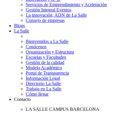
Servicios de Emprendimiento y Aceleración
Gestión Integral Eventos
La innovación, ADN de La Salle
Consejo de empresas
Blogs
La Salle
Bienvenidos a La Salle
Conócenos
Organización y Estructura
Escuelas y Facultades
Gestión de la calidad
Modelo Académico
Portal de Transparencia
Información Legal
Directorio La Salle
Trabaja en La Salle
Cómo llegar
Contacto
LA SALLE CAMPUS BARCELONA