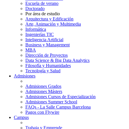
Escuela de verano
Doctorado
Por área de estudio
Arquitectura y Edificación
Arte, Animación y Multimedia
Informática
Ingenierías TIC
Inteligencia Artificial
Business y Management
MBA
Dirección de Proyectos
Data Science & Big Data Analytics
Filosofía y Humanidades
Tecnología y Salud
Admisiones
Admisiones Grados
Admisiones Másters
Admisiones Cursos de Especialización
Admisiones Summer School
FAQs - La Salle Campus Barcelona
Pagos con Flywire
Campus
Trabaja y Emprende