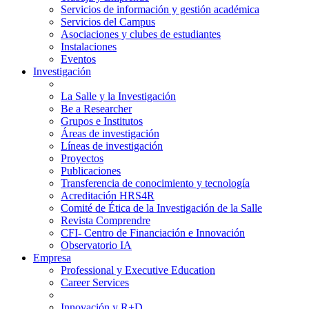
Servicios de información y gestión académica
Servicios del Campus
Asociaciones y clubes de estudiantes
Instalaciones
Eventos
Investigación
La Salle y la Investigación
Be a Researcher
Grupos e Institutos
Áreas de investigación
Líneas de investigación
Proyectos
Publicaciones
Transferencia de conocimiento y tecnología
Acreditación HRS4R
Comité de Ética de la Investigación de la Salle
Revista Comprendre
CFI- Centro de Financiación e Innovación
Observatorio IA
Empresa
Professional y Executive Education
Career Services
Innovación y R+D