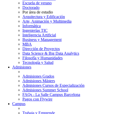
Escuela de verano
Doctorado
Por área de estudio
Arquitectura y Edificación
Arte, Animación y Multimedia
Informática
Ingenierías TIC
Inteligencia Artificial
Business y Management
MBA
Dirección de Proyectos
Data Science & Big Data Analytics
Filosofía y Humanidades
Tecnología y Salud
Admisiones
Admisiones Grados
Admisiones Másters
Admisiones Cursos de Especialización
Admisiones Summer School
FAQs - La Salle Campus Barcelona
Pagos con Flywire
Campus
Trabaja y Emprende