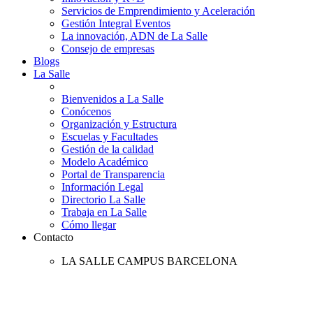
Servicios de Emprendimiento y Aceleración
Gestión Integral Eventos
La innovación, ADN de La Salle
Consejo de empresas
Blogs
La Salle
Bienvenidos a La Salle
Conócenos
Organización y Estructura
Escuelas y Facultades
Gestión de la calidad
Modelo Académico
Portal de Transparencia
Información Legal
Directorio La Salle
Trabaja en La Salle
Cómo llegar
Contacto
LA SALLE CAMPUS BARCELONA