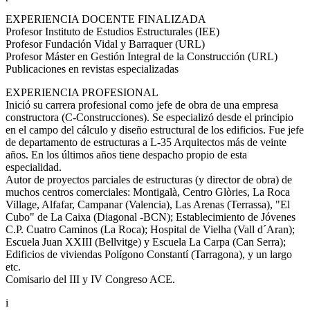
EXPERIENCIA DOCENTE FINALIZADA
Profesor Instituto de Estudios Estructurales (IEE)
Profesor Fundación Vidal y Barraquer (URL)
Profesor Máster en Gestión Integral de la Construcción (URL)
Publicaciones en revistas especializadas
EXPERIENCIA PROFESIONAL
Inició su carrera profesional como jefe de obra de una empresa
constructora (C-Construcciones). Se especializó desde el principio
en el campo del cálculo y diseño estructural de los edificios. Fue jefe
de departamento de estructuras a L-35 Arquitectos más de veinte
años. En los últimos años tiene despacho propio de esta
especialidad.
Autor de proyectos parciales de estructuras (y director de obra) de
muchos centros comerciales: Montigalà, Centro Glòries, La Roca
Village, Alfafar, Campanar (Valencia), Las Arenas (Terrassa), "El
Cubo" de La Caixa (Diagonal -BCN); Establecimiento de Jóvenes
C.P. Cuatro Caminos (La Roca); Hospital de Vielha (Vall d´Aran);
Escuela Juan XXIII (Bellvitge) y Escuela La Carpa (Can Serra);
Edificios de viviendas Polígono Constantí (Tarragona), y un largo
etc.
Comisario del III y IV Congreso ACE.
i