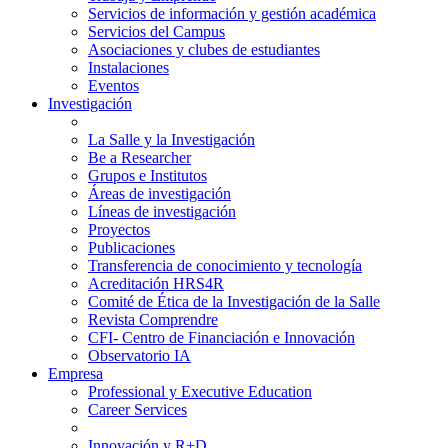
Servicios de información y gestión académica
Servicios del Campus
Asociaciones y clubes de estudiantes
Instalaciones
Eventos
Investigación
La Salle y la Investigación
Be a Researcher
Grupos e Institutos
Áreas de investigación
Líneas de investigación
Proyectos
Publicaciones
Transferencia de conocimiento y tecnología
Acreditación HRS4R
Comité de Ética de la Investigación de la Salle
Revista Comprendre
CFI- Centro de Financiación e Innovación
Observatorio IA
Empresa
Professional y Executive Education
Career Services
Innovación y R+D