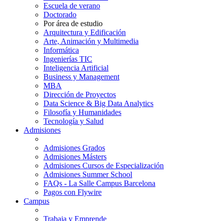
Escuela de verano
Doctorado
Por área de estudio
Arquitectura y Edificación
Arte, Animación y Multimedia
Informática
Ingenierías TIC
Inteligencia Artificial
Business y Management
MBA
Dirección de Proyectos
Data Science & Big Data Analytics
Filosofía y Humanidades
Tecnología y Salud
Admisiones
Admisiones Grados
Admisiones Másters
Admisiones Cursos de Especialización
Admisiones Summer School
FAQs - La Salle Campus Barcelona
Pagos con Flywire
Campus
Trabaja y Emprende