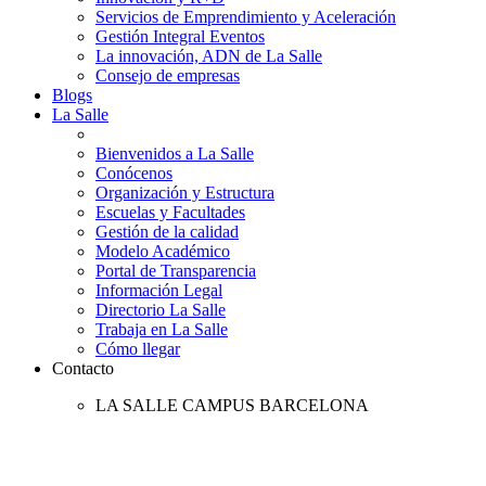
Servicios de Emprendimiento y Aceleración
Gestión Integral Eventos
La innovación, ADN de La Salle
Consejo de empresas
Blogs
La Salle
Bienvenidos a La Salle
Conócenos
Organización y Estructura
Escuelas y Facultades
Gestión de la calidad
Modelo Académico
Portal de Transparencia
Información Legal
Directorio La Salle
Trabaja en La Salle
Cómo llegar
Contacto
LA SALLE CAMPUS BARCELONA