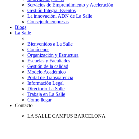
Servicios de Emprendimiento y Aceleración
Gestión Integral Eventos
La innovación, ADN de La Salle
Consejo de empresas
Blogs
La Salle
Bienvenidos a La Salle
Conócenos
Organización y Estructura
Escuelas y Facultades
Gestión de la calidad
Modelo Académico
Portal de Transparencia
Información Legal
Directorio La Salle
Trabaja en La Salle
Cómo llegar
Contacto
LA SALLE CAMPUS BARCELONA