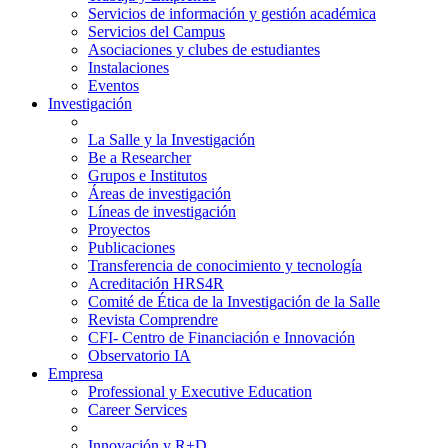
Servicios de información y gestión académica
Servicios del Campus
Asociaciones y clubes de estudiantes
Instalaciones
Eventos
Investigación
La Salle y la Investigación
Be a Researcher
Grupos e Institutos
Áreas de investigación
Líneas de investigación
Proyectos
Publicaciones
Transferencia de conocimiento y tecnología
Acreditación HRS4R
Comité de Ética de la Investigación de la Salle
Revista Comprendre
CFI- Centro de Financiación e Innovación
Observatorio IA
Empresa
Professional y Executive Education
Career Services
Innovación y R+D