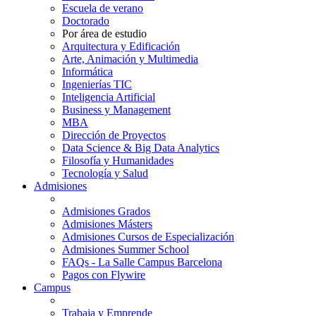
Escuela de verano
Doctorado
Por área de estudio
Arquitectura y Edificación
Arte, Animación y Multimedia
Informática
Ingenierías TIC
Inteligencia Artificial
Business y Management
MBA
Dirección de Proyectos
Data Science & Big Data Analytics
Filosofía y Humanidades
Tecnología y Salud
Admisiones
Admisiones Grados
Admisiones Másters
Admisiones Cursos de Especialización
Admisiones Summer School
FAQs - La Salle Campus Barcelona
Pagos con Flywire
Campus
Trabaja y Emprende