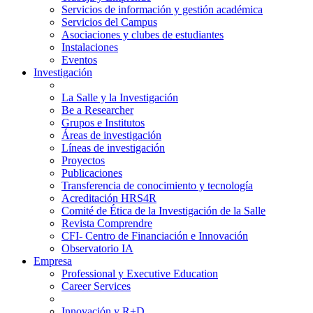
Servicios de información y gestión académica
Servicios del Campus
Asociaciones y clubes de estudiantes
Instalaciones
Eventos
Investigación
La Salle y la Investigación
Be a Researcher
Grupos e Institutos
Áreas de investigación
Líneas de investigación
Proyectos
Publicaciones
Transferencia de conocimiento y tecnología
Acreditación HRS4R
Comité de Ética de la Investigación de la Salle
Revista Comprendre
CFI- Centro de Financiación e Innovación
Observatorio IA
Empresa
Professional y Executive Education
Career Services
Innovación y R+D