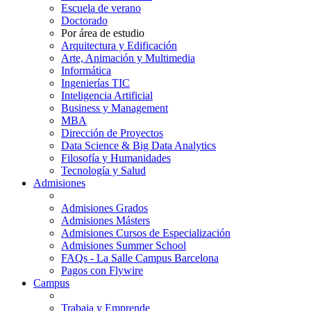
Escuela de verano
Doctorado
Por área de estudio
Arquitectura y Edificación
Arte, Animación y Multimedia
Informática
Ingenierías TIC
Inteligencia Artificial
Business y Management
MBA
Dirección de Proyectos
Data Science & Big Data Analytics
Filosofía y Humanidades
Tecnología y Salud
Admisiones
Admisiones Grados
Admisiones Másters
Admisiones Cursos de Especialización
Admisiones Summer School
FAQs - La Salle Campus Barcelona
Pagos con Flywire
Campus
Trabaja y Emprende