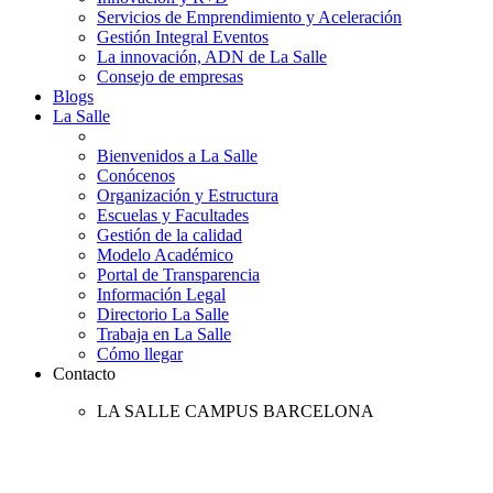
Servicios de Emprendimiento y Aceleración
Gestión Integral Eventos
La innovación, ADN de La Salle
Consejo de empresas
Blogs
La Salle
Bienvenidos a La Salle
Conócenos
Organización y Estructura
Escuelas y Facultades
Gestión de la calidad
Modelo Académico
Portal de Transparencia
Información Legal
Directorio La Salle
Trabaja en La Salle
Cómo llegar
Contacto
LA SALLE CAMPUS BARCELONA