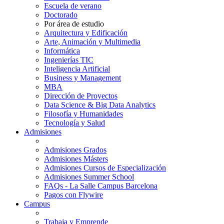
Escuela de verano
Doctorado
Por área de estudio
Arquitectura y Edificación
Arte, Animación y Multimedia
Informática
Ingenierías TIC
Inteligencia Artificial
Business y Management
MBA
Dirección de Proyectos
Data Science & Big Data Analytics
Filosofía y Humanidades
Tecnología y Salud
Admisiones
Admisiones Grados
Admisiones Másters
Admisiones Cursos de Especialización
Admisiones Summer School
FAQs - La Salle Campus Barcelona
Pagos con Flywire
Campus
Trabaja y Emprende