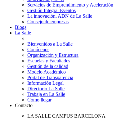
Servicios de Emprendimiento y Aceleración
Gestión Integral Eventos
La innovación, ADN de La Salle
Consejo de empresas
Blogs
La Salle
Bienvenidos a La Salle
Conócenos
Organización y Estructura
Escuelas y Facultades
Gestión de la calidad
Modelo Académico
Portal de Transparencia
Información Legal
Directorio La Salle
Trabaja en La Salle
Cómo llegar
Contacto
LA SALLE CAMPUS BARCELONA