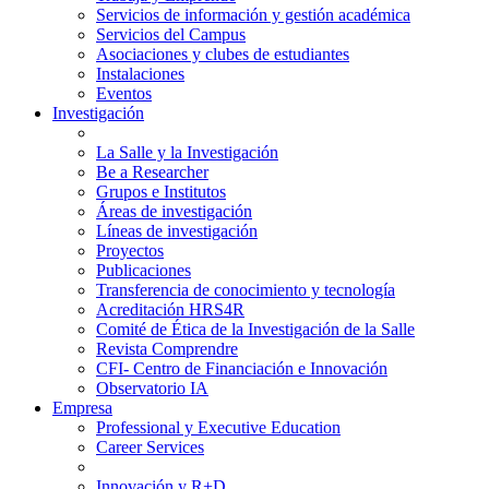
Servicios de información y gestión académica
Servicios del Campus
Asociaciones y clubes de estudiantes
Instalaciones
Eventos
Investigación
La Salle y la Investigación
Be a Researcher
Grupos e Institutos
Áreas de investigación
Líneas de investigación
Proyectos
Publicaciones
Transferencia de conocimiento y tecnología
Acreditación HRS4R
Comité de Ética de la Investigación de la Salle
Revista Comprendre
CFI- Centro de Financiación e Innovación
Observatorio IA
Empresa
Professional y Executive Education
Career Services
Innovación y R+D