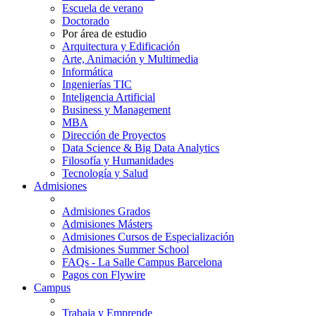
Escuela de verano
Doctorado
Por área de estudio
Arquitectura y Edificación
Arte, Animación y Multimedia
Informática
Ingenierías TIC
Inteligencia Artificial
Business y Management
MBA
Dirección de Proyectos
Data Science & Big Data Analytics
Filosofía y Humanidades
Tecnología y Salud
Admisiones
Admisiones Grados
Admisiones Másters
Admisiones Cursos de Especialización
Admisiones Summer School
FAQs - La Salle Campus Barcelona
Pagos con Flywire
Campus
Trabaja y Emprende