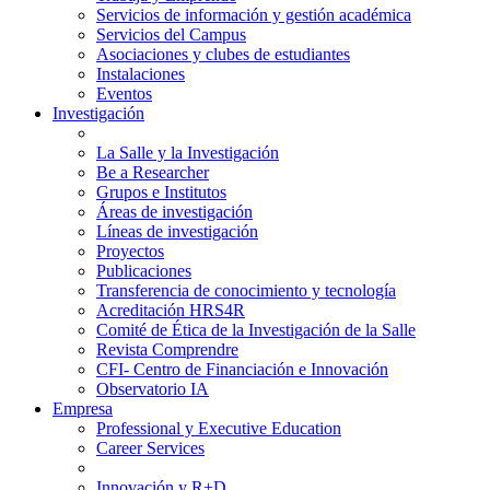
Servicios de información y gestión académica
Servicios del Campus
Asociaciones y clubes de estudiantes
Instalaciones
Eventos
Investigación
La Salle y la Investigación
Be a Researcher
Grupos e Institutos
Áreas de investigación
Líneas de investigación
Proyectos
Publicaciones
Transferencia de conocimiento y tecnología
Acreditación HRS4R
Comité de Ética de la Investigación de la Salle
Revista Comprendre
CFI- Centro de Financiación e Innovación
Observatorio IA
Empresa
Professional y Executive Education
Career Services
Innovación y R+D