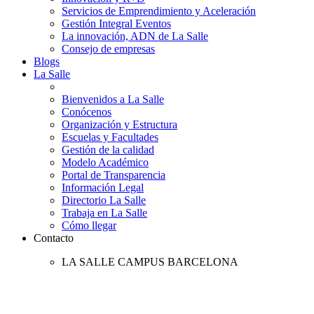
Servicios de Emprendimiento y Aceleración
Gestión Integral Eventos
La innovación, ADN de La Salle
Consejo de empresas
Blogs
La Salle
Bienvenidos a La Salle
Conócenos
Organización y Estructura
Escuelas y Facultades
Gestión de la calidad
Modelo Académico
Portal de Transparencia
Información Legal
Directorio La Salle
Trabaja en La Salle
Cómo llegar
Contacto
LA SALLE CAMPUS BARCELONA