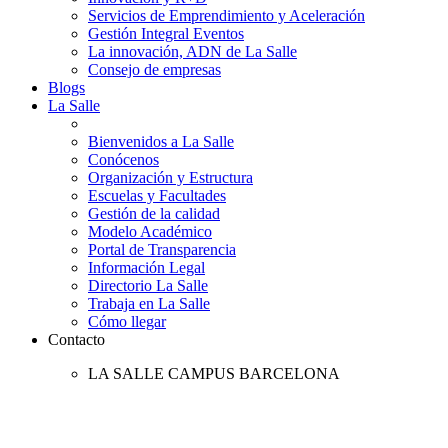
Servicios de Emprendimiento y Aceleración
Gestión Integral Eventos
La innovación, ADN de La Salle
Consejo de empresas
Blogs
La Salle
Bienvenidos a La Salle
Conócenos
Organización y Estructura
Escuelas y Facultades
Gestión de la calidad
Modelo Académico
Portal de Transparencia
Información Legal
Directorio La Salle
Trabaja en La Salle
Cómo llegar
Contacto
LA SALLE CAMPUS BARCELONA