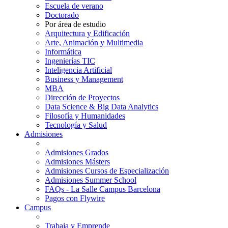
Escuela de verano
Doctorado
Por área de estudio
Arquitectura y Edificación
Arte, Animación y Multimedia
Informática
Ingenierías TIC
Inteligencia Artificial
Business y Management
MBA
Dirección de Proyectos
Data Science & Big Data Analytics
Filosofía y Humanidades
Tecnología y Salud
Admisiones
Admisiones Grados
Admisiones Másters
Admisiones Cursos de Especialización
Admisiones Summer School
FAQs - La Salle Campus Barcelona
Pagos con Flywire
Campus
Trabaja y Emprende