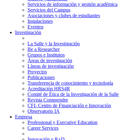
Servicios de información y gestión académica
Servicios del Campus
Asociaciones y clubes de estudiantes
Instalaciones
Eventos
Investigación
La Salle y la Investigación
Be a Researcher
Grupos e Institutos
Áreas de investigación
Líneas de investigación
Proyectos
Publicaciones
Transferencia de conocimiento y tecnología
Acreditación HRS4R
Comité de Ética de la Investigación de la Salle
Revista Comprendre
CFI- Centro de Financiación e Innovación
Observatorio IA
Empresa
Professional y Executive Education
Career Services
Innovación y R+D