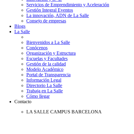
Servicios de Emprendimiento y Aceleración
Gestión Integral Eventos
La innovación, ADN de La Salle
Consejo de empresas
Blogs
La Salle
Bienvenidos a La Salle
Conócenos
Organización y Estructura
Escuelas y Facultades
Gestión de la calidad
Modelo Académico
Portal de Transparencia
Información Legal
Directorio La Salle
Trabaja en La Salle
Cómo llegar
Contacto
LA SALLE CAMPUS BARCELONA