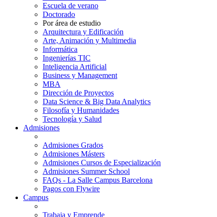
Escuela de verano
Doctorado
Por área de estudio
Arquitectura y Edificación
Arte, Animación y Multimedia
Informática
Ingenierías TIC
Inteligencia Artificial
Business y Management
MBA
Dirección de Proyectos
Data Science & Big Data Analytics
Filosofía y Humanidades
Tecnología y Salud
Admisiones
Admisiones Grados
Admisiones Másters
Admisiones Cursos de Especialización
Admisiones Summer School
FAQs - La Salle Campus Barcelona
Pagos con Flywire
Campus
Trabaja y Emprende