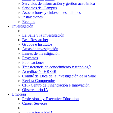
Servicios de información y gestión académica
Servicios del Campus
Asociaciones y clubes de estudiantes
Instalaciones
Eventos
Investigación
La Salle y la Investigación
Be a Researcher
Grupos e Institutos
Áreas de investigación
Líneas de investigación
Proyectos
Publicaciones
Transferencia de conocimiento y tecnología
Acreditación HRS4R
Comité de Ética de la Investigación de la Salle
Revista Comprendre
CFI- Centro de Financiación e Innovación
Observatorio IA
Empresa
Professional y Executive Education
Career Services
Innovación y R+D