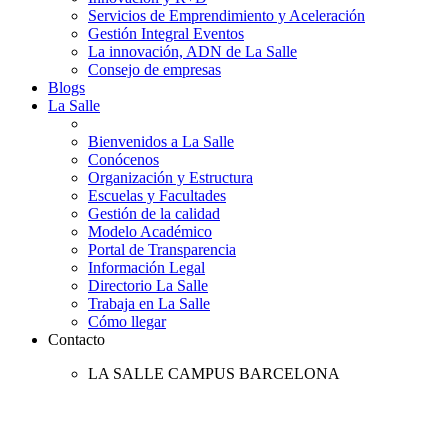
Servicios de Emprendimiento y Aceleración
Gestión Integral Eventos
La innovación, ADN de La Salle
Consejo de empresas
Blogs
La Salle
Bienvenidos a La Salle
Conócenos
Organización y Estructura
Escuelas y Facultades
Gestión de la calidad
Modelo Académico
Portal de Transparencia
Información Legal
Directorio La Salle
Trabaja en La Salle
Cómo llegar
Contacto
LA SALLE CAMPUS BARCELONA