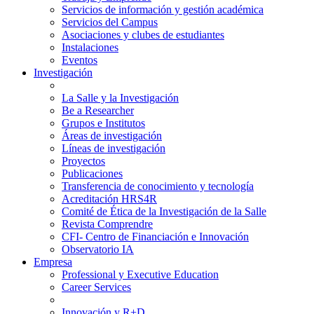
Servicios de información y gestión académica
Servicios del Campus
Asociaciones y clubes de estudiantes
Instalaciones
Eventos
Investigación
La Salle y la Investigación
Be a Researcher
Grupos e Institutos
Áreas de investigación
Líneas de investigación
Proyectos
Publicaciones
Transferencia de conocimiento y tecnología
Acreditación HRS4R
Comité de Ética de la Investigación de la Salle
Revista Comprendre
CFI- Centro de Financiación e Innovación
Observatorio IA
Empresa
Professional y Executive Education
Career Services
Innovación y R+D