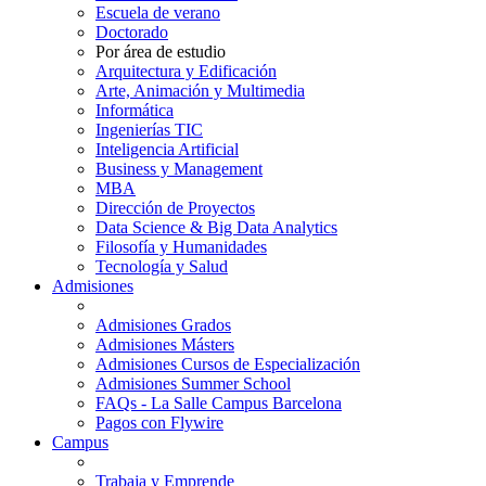
Escuela de verano
Doctorado
Por área de estudio
Arquitectura y Edificación
Arte, Animación y Multimedia
Informática
Ingenierías TIC
Inteligencia Artificial
Business y Management
MBA
Dirección de Proyectos
Data Science & Big Data Analytics
Filosofía y Humanidades
Tecnología y Salud
Admisiones
Admisiones Grados
Admisiones Másters
Admisiones Cursos de Especialización
Admisiones Summer School
FAQs - La Salle Campus Barcelona
Pagos con Flywire
Campus
Trabaja y Emprende