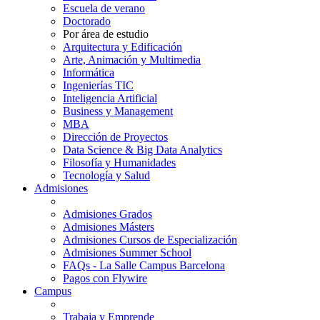
Escuela de verano
Doctorado
Por área de estudio
Arquitectura y Edificación
Arte, Animación y Multimedia
Informática
Ingenierías TIC
Inteligencia Artificial
Business y Management
MBA
Dirección de Proyectos
Data Science & Big Data Analytics
Filosofía y Humanidades
Tecnología y Salud
Admisiones
Admisiones Grados
Admisiones Másters
Admisiones Cursos de Especialización
Admisiones Summer School
FAQs - La Salle Campus Barcelona
Pagos con Flywire
Campus
Trabaja y Emprende