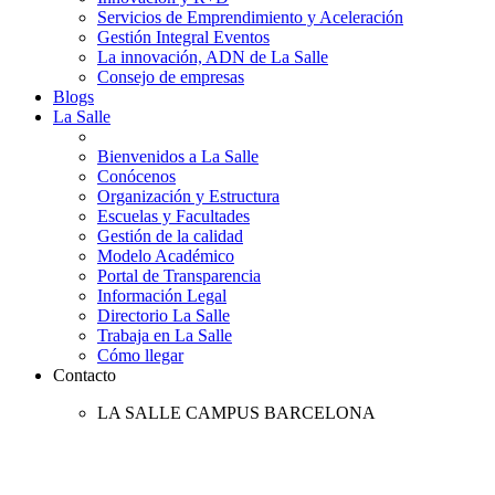
Servicios de Emprendimiento y Aceleración
Gestión Integral Eventos
La innovación, ADN de La Salle
Consejo de empresas
Blogs
La Salle
Bienvenidos a La Salle
Conócenos
Organización y Estructura
Escuelas y Facultades
Gestión de la calidad
Modelo Académico
Portal de Transparencia
Información Legal
Directorio La Salle
Trabaja en La Salle
Cómo llegar
Contacto
LA SALLE CAMPUS BARCELONA