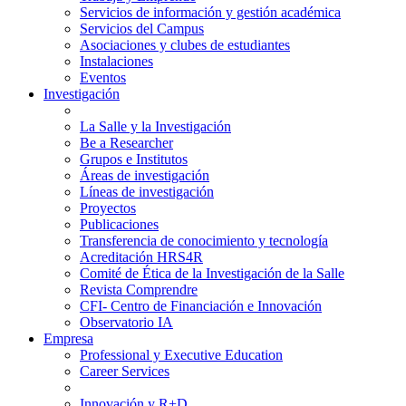
Servicios de información y gestión académica
Servicios del Campus
Asociaciones y clubes de estudiantes
Instalaciones
Eventos
Investigación
La Salle y la Investigación
Be a Researcher
Grupos e Institutos
Áreas de investigación
Líneas de investigación
Proyectos
Publicaciones
Transferencia de conocimiento y tecnología
Acreditación HRS4R
Comité de Ética de la Investigación de la Salle
Revista Comprendre
CFI- Centro de Financiación e Innovación
Observatorio IA
Empresa
Professional y Executive Education
Career Services
Innovación y R+D