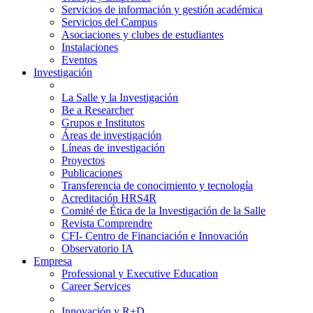
Servicios de información y gestión académica
Servicios del Campus
Asociaciones y clubes de estudiantes
Instalaciones
Eventos
Investigación
La Salle y la Investigación
Be a Researcher
Grupos e Institutos
Áreas de investigación
Líneas de investigación
Proyectos
Publicaciones
Transferencia de conocimiento y tecnología
Acreditación HRS4R
Comité de Ética de la Investigación de la Salle
Revista Comprendre
CFI- Centro de Financiación e Innovación
Observatorio IA
Empresa
Professional y Executive Education
Career Services
Innovación y R+D