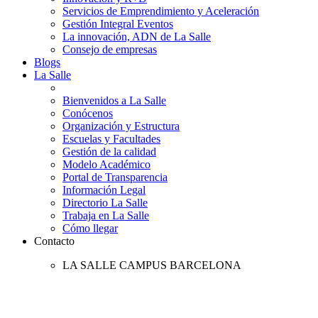
Servicios de Emprendimiento y Aceleración
Gestión Integral Eventos
La innovación, ADN de La Salle
Consejo de empresas
Blogs
La Salle
Bienvenidos a La Salle
Conócenos
Organización y Estructura
Escuelas y Facultades
Gestión de la calidad
Modelo Académico
Portal de Transparencia
Información Legal
Directorio La Salle
Trabaja en La Salle
Cómo llegar
Contacto
LA SALLE CAMPUS BARCELONA