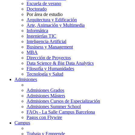
Escuela de verano
Doctorado
Por área de estudio
Arquitectura y Edificación
Arte, Animación y Multimedia
Informática
Ingenierías TIC
Inteligencia Artificial
Business y Management
MBA
Dirección de Proyectos
Data Science & Big Data Analytics
Filosofía y Humanidades
Tecnología y Salud
Admisiones
Admisiones Grados
Admisiones Másters
Admisiones Cursos de Especialización
Admisiones Summer School
FAQs - La Salle Campus Barcelona
Pagos con Flywire
Campus
Trabaja y Emprende