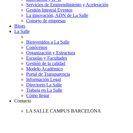
Servicios de Emprendimiento y Aceleración
Gestión Integral Eventos
La innovación, ADN de La Salle
Consejo de empresas
Blogs
La Salle
Bienvenidos a La Salle
Conócenos
Organización y Estructura
Escuelas y Facultades
Gestión de la calidad
Modelo Académico
Portal de Transparencia
Información Legal
Directorio La Salle
Trabaja en La Salle
Cómo llegar
Contacto
LA SALLE CAMPUS BARCELONA