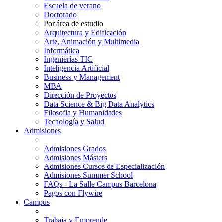
Escuela de verano
Doctorado
Por área de estudio
Arquitectura y Edificación
Arte, Animación y Multimedia
Informática
Ingenierías TIC
Inteligencia Artificial
Business y Management
MBA
Dirección de Proyectos
Data Science & Big Data Analytics
Filosofía y Humanidades
Tecnología y Salud
Admisiones
Admisiones Grados
Admisiones Másters
Admisiones Cursos de Especialización
Admisiones Summer School
FAQs - La Salle Campus Barcelona
Pagos con Flywire
Campus
Trabaja y Emprende