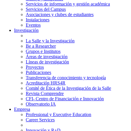
Servicios de información y gestión académica
Servicios del Campus
Asociaciones y clubes de estudiantes
Instalaciones
Eventos
Investigación
La Salle y la Investigación
Be a Researcher
Grupos e Institutos
Áreas de investigación
Líneas de investigación
Proyectos
Publicaciones
Transferencia de conocimiento y tecnología
Acreditación HRS4R
Comité de Ética de la Investigación de la Salle
Revista Comprendre
CFI- Centro de Financiación e Innovación
Observatorio IA
Empresa
Professional y Executive Education
Career Services
Innovación y R+D