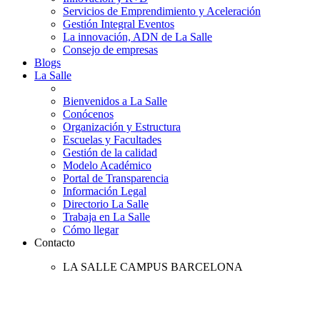
Servicios de Emprendimiento y Aceleración
Gestión Integral Eventos
La innovación, ADN de La Salle
Consejo de empresas
Blogs
La Salle
Bienvenidos a La Salle
Conócenos
Organización y Estructura
Escuelas y Facultades
Gestión de la calidad
Modelo Académico
Portal de Transparencia
Información Legal
Directorio La Salle
Trabaja en La Salle
Cómo llegar
Contacto
LA SALLE CAMPUS BARCELONA