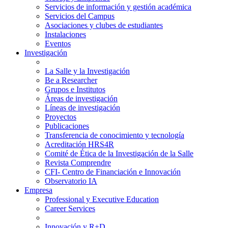
Servicios de información y gestión académica
Servicios del Campus
Asociaciones y clubes de estudiantes
Instalaciones
Eventos
Investigación
La Salle y la Investigación
Be a Researcher
Grupos e Institutos
Áreas de investigación
Líneas de investigación
Proyectos
Publicaciones
Transferencia de conocimiento y tecnología
Acreditación HRS4R
Comité de Ética de la Investigación de la Salle
Revista Comprendre
CFI- Centro de Financiación e Innovación
Observatorio IA
Empresa
Professional y Executive Education
Career Services
Innovación y R+D