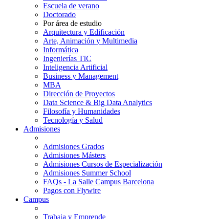
Escuela de verano
Doctorado
Por área de estudio
Arquitectura y Edificación
Arte, Animación y Multimedia
Informática
Ingenierías TIC
Inteligencia Artificial
Business y Management
MBA
Dirección de Proyectos
Data Science & Big Data Analytics
Filosofía y Humanidades
Tecnología y Salud
Admisiones
Admisiones Grados
Admisiones Másters
Admisiones Cursos de Especialización
Admisiones Summer School
FAQs - La Salle Campus Barcelona
Pagos con Flywire
Campus
Trabaja y Emprende