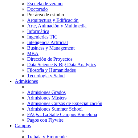
Escuela de verano
Doctorado
Por área de estudio
Arquitectura y Edificación
Arte, Animación y Multimedia
Informática
Ingenierías TIC
Inteligencia Artificial
Business y Management
MBA
Dirección de Proyectos
Data Science & Big Data Analytics
Filosofía y Humanidades
Tecnología y Salud
Admisiones
Admisiones Grados
Admisiones Másters
Admisiones Cursos de Especialización
Admisiones Summer School
FAQs - La Salle Campus Barcelona
Pagos con Flywire
Campus
Trabaja y Emprende