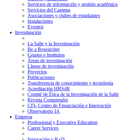
Servicios de información y gestión académica
Servicios del Campus
Asociaciones y clubes de estudiantes
Instalaciones
Eventos
Investigación
La Salle y la Investigación
Be a Researcher
Grupos e Institutos
Áreas de investigación
Líneas de investigación
Proyectos
Publicaciones
Transferencia de conocimiento y tecnología
Acreditación HRS4R
Comité de Ética de la Investigación de la Salle
Revista Comprendre
CFI- Centro de Financiación e Innovación
Observatorio IA
Empresa
Professional y Executive Education
Career Services
Innovación y R+D