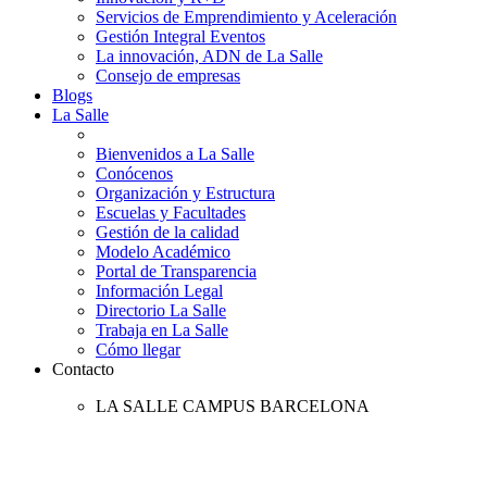
Servicios de Emprendimiento y Aceleración
Gestión Integral Eventos
La innovación, ADN de La Salle
Consejo de empresas
Blogs
La Salle
Bienvenidos a La Salle
Conócenos
Organización y Estructura
Escuelas y Facultades
Gestión de la calidad
Modelo Académico
Portal de Transparencia
Información Legal
Directorio La Salle
Trabaja en La Salle
Cómo llegar
Contacto
LA SALLE CAMPUS BARCELONA