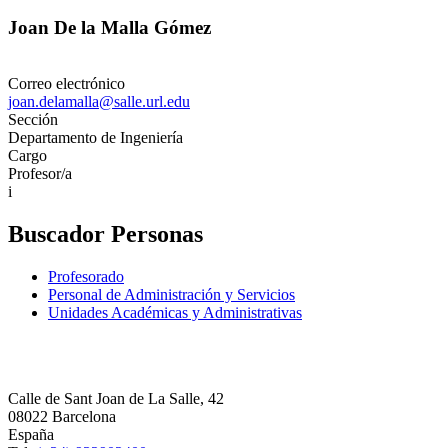
Joan De la Malla Gómez
Correo electrónico
joan.delamalla@salle.url.edu
Sección
Departamento de Ingeniería
Cargo
Profesor/a
i
Buscador Personas
Profesorado
Personal de Administración y Servicios
Unidades Académicas y Administrativas
Calle de Sant Joan de La Salle, 42
08022 Barcelona
España