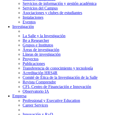
Servicios de información y gestión académica
Servicios del Campus
Asociaciones y clubes de estudiantes
Instalaciones
Eventos
Investigación
La Salle y la Investigación
Be a Researcher
Grupos e Institutos
Áreas de investigación
Líneas de investigación
Proyectos
Publicaciones
Transferencia de conocimiento y tecnología
Acreditación HRS4R
Comité de Ética de la Investigación de la Salle
Revista Comprendre
CFI- Centro de Financiación e Innovación
Observatorio IA
Empresa
Professional y Executive Education
Career Services
Innovación y R+D