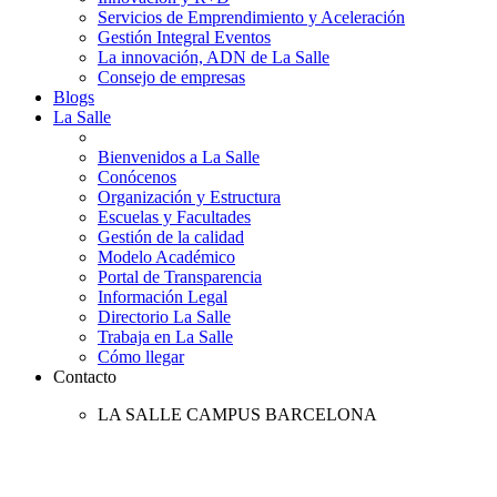
Servicios de Emprendimiento y Aceleración
Gestión Integral Eventos
La innovación, ADN de La Salle
Consejo de empresas
Blogs
La Salle
Bienvenidos a La Salle
Conócenos
Organización y Estructura
Escuelas y Facultades
Gestión de la calidad
Modelo Académico
Portal de Transparencia
Información Legal
Directorio La Salle
Trabaja en La Salle
Cómo llegar
Contacto
LA SALLE CAMPUS BARCELONA