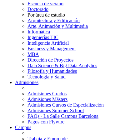
Escuela de verano
Doctorado
Por área de estudio
Arquitectura y Edificación
Arte, Animación y Multimedia
Informática
Ingenierías TIC
Inteligencia Artificial
Business y Management
MBA
Dirección de Proyectos
Data Science & Big Data Analytics
Filosofía y Humanidades
Tecnología y Salud
Admisiones
Admisiones Grados
Admisiones Másters
Admisiones Cursos de Especialización
Admisiones Summer School
FAQs - La Salle Campus Barcelona
Pagos con Flywire
Campus
Trabaja y Emprende