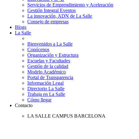
Servicios de Emprendimiento y Aceleración
Gestión Integral Eventos
La innovación, ADN de La Salle
Consejo de empresas
Blogs
La Salle
Bienvenidos a La Salle
Conócenos
Organización y Estructura
Escuelas y Facultades
Gestión de la calidad
Modelo Académico
Portal de Transparencia
Información Legal
Directorio La Salle
Trabaja en La Salle
Cómo llegar
Contacto
LA SALLE CAMPUS BARCELONA