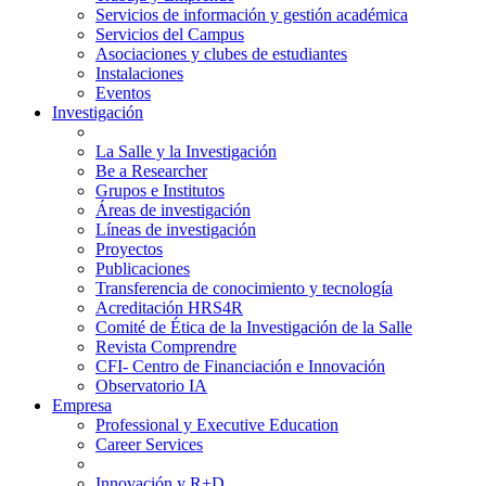
Servicios de información y gestión académica
Servicios del Campus
Asociaciones y clubes de estudiantes
Instalaciones
Eventos
Investigación
La Salle y la Investigación
Be a Researcher
Grupos e Institutos
Áreas de investigación
Líneas de investigación
Proyectos
Publicaciones
Transferencia de conocimiento y tecnología
Acreditación HRS4R
Comité de Ética de la Investigación de la Salle
Revista Comprendre
CFI- Centro de Financiación e Innovación
Observatorio IA
Empresa
Professional y Executive Education
Career Services
Innovación y R+D