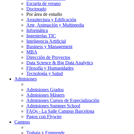
Escuela de verano
Doctorado
Por área de estudio
Arquitectura y Edificación
Arte, Animación y Multimedia
Informática
Ingenierías TIC
Inteligencia Artificial
Business y Management
MBA
Dirección de Proyectos
Data Science & Big Data Analytics
Filosofía y Humanidades
Tecnología y Salud
Admisiones
Admisiones Grados
Admisiones Másters
Admisiones Cursos de Especialización
Admisiones Summer School
FAQs - La Salle Campus Barcelona
Pagos con Flywire
Campus
Trabaja y Emprende