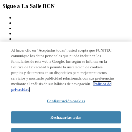
Sigue a La Salle BCN
Al hacer clic en “Aceptarlas todas”, usted acepta que FUNITEC
comunique los datos personales que pueda incluir en los
Miembro de
formularios de esta web a Google, Inc según se informa en la
Política de Privacidad y permite la instalación de cookies
propias y de terceros en su dispositivo para mejorar nuestros
servicios y mostrarle publicidad relacionada con sus preferencias
Acreditaciones
mediante el análisis de sus hábitos de navegación.
Política de
privacidad
Configuración cookies
© 2026 La Salle Campus Barcelona - URL |
Aviso legal
|
Política de
privacidad
|
Política de cookies
Rechazarlas todas
Formulario de búsqueda