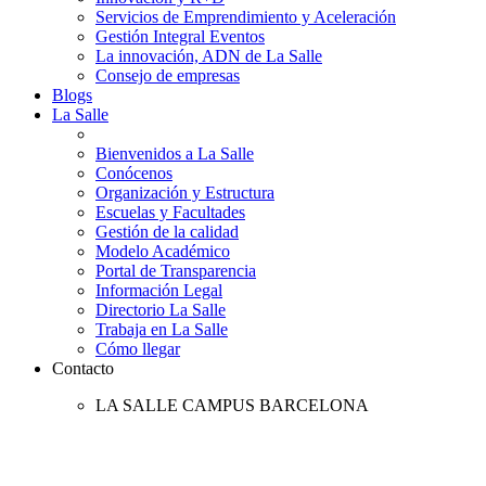
Servicios de Emprendimiento y Aceleración
Gestión Integral Eventos
La innovación, ADN de La Salle
Consejo de empresas
Blogs
La Salle
Bienvenidos a La Salle
Conócenos
Organización y Estructura
Escuelas y Facultades
Gestión de la calidad
Modelo Académico
Portal de Transparencia
Información Legal
Directorio La Salle
Trabaja en La Salle
Cómo llegar
Contacto
LA SALLE CAMPUS BARCELONA