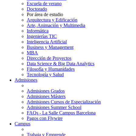
Escuela de verano
Doctorado
Por área de estudio
Arquitectura y Edificación
Arte, Animación y Multimedia
Informática
Ingenierías TIC
Inteligencia Artificial
Business y Management
MBA
Dirección de Proyectos
Data Science & Big Data Analytics
Filosofía y Humanidades
Tecnología y Salud
Admisiones
Admisiones Grados
Admisiones Másters
Admisiones Cursos de Especialización
Admisiones Summer School
FAQs - La Salle Campus Barcelona
Pagos con Flywire
Campus
Trabaja y Emprende