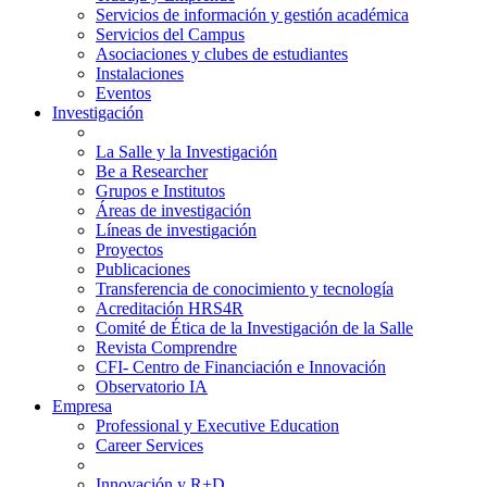
Servicios de información y gestión académica
Servicios del Campus
Asociaciones y clubes de estudiantes
Instalaciones
Eventos
Investigación
La Salle y la Investigación
Be a Researcher
Grupos e Institutos
Áreas de investigación
Líneas de investigación
Proyectos
Publicaciones
Transferencia de conocimiento y tecnología
Acreditación HRS4R
Comité de Ética de la Investigación de la Salle
Revista Comprendre
CFI- Centro de Financiación e Innovación
Observatorio IA
Empresa
Professional y Executive Education
Career Services
Innovación y R+D