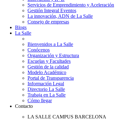
Servicios de Emprendimiento y Aceleración
Gestión Integral Eventos
La innovación, ADN de La Salle
Consejo de empresas
Blogs
La Salle
Bienvenidos a La Salle
Conócenos
Organización y Estructura
Escuelas y Facultades
Gestión de la calidad
Modelo Académico
Portal de Transparencia
Información Legal
Directorio La Salle
Trabaja en La Salle
Cómo llegar
Contacto
LA SALLE CAMPUS BARCELONA