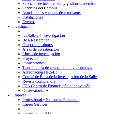
Servicios de información y gestión académica
Servicios del Campus
Asociaciones y clubes de estudiantes
Instalaciones
Eventos
Investigación
La Salle y la Investigación
Be a Researcher
Grupos e Institutos
Áreas de investigación
Líneas de investigación
Proyectos
Publicaciones
Transferencia de conocimiento y tecnología
Acreditación HRS4R
Comité de Ética de la Investigación de la Salle
Revista Comprendre
CFI- Centro de Financiación e Innovación
Observatorio IA
Empresa
Professional y Executive Education
Career Services
Innovación y R+D