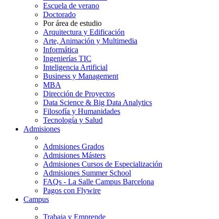
Escuela de verano
Doctorado
Por área de estudio
Arquitectura y Edificación
Arte, Animación y Multimedia
Informática
Ingenierías TIC
Inteligencia Artificial
Business y Management
MBA
Dirección de Proyectos
Data Science & Big Data Analytics
Filosofía y Humanidades
Tecnología y Salud
Admisiones
Admisiones Grados
Admisiones Másters
Admisiones Cursos de Especialización
Admisiones Summer School
FAQs - La Salle Campus Barcelona
Pagos con Flywire
Campus
Trabaja y Emprende