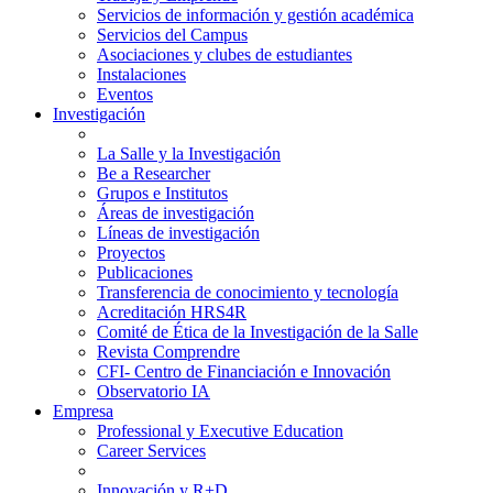
Servicios de información y gestión académica
Servicios del Campus
Asociaciones y clubes de estudiantes
Instalaciones
Eventos
Investigación
La Salle y la Investigación
Be a Researcher
Grupos e Institutos
Áreas de investigación
Líneas de investigación
Proyectos
Publicaciones
Transferencia de conocimiento y tecnología
Acreditación HRS4R
Comité de Ética de la Investigación de la Salle
Revista Comprendre
CFI- Centro de Financiación e Innovación
Observatorio IA
Empresa
Professional y Executive Education
Career Services
Innovación y R+D