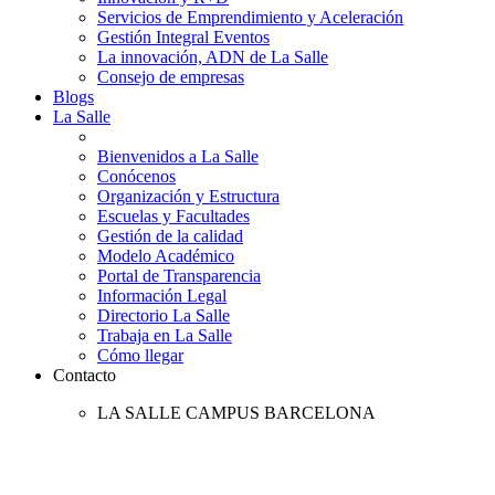
Servicios de Emprendimiento y Aceleración
Gestión Integral Eventos
La innovación, ADN de La Salle
Consejo de empresas
Blogs
La Salle
Bienvenidos a La Salle
Conócenos
Organización y Estructura
Escuelas y Facultades
Gestión de la calidad
Modelo Académico
Portal de Transparencia
Información Legal
Directorio La Salle
Trabaja en La Salle
Cómo llegar
Contacto
LA SALLE CAMPUS BARCELONA