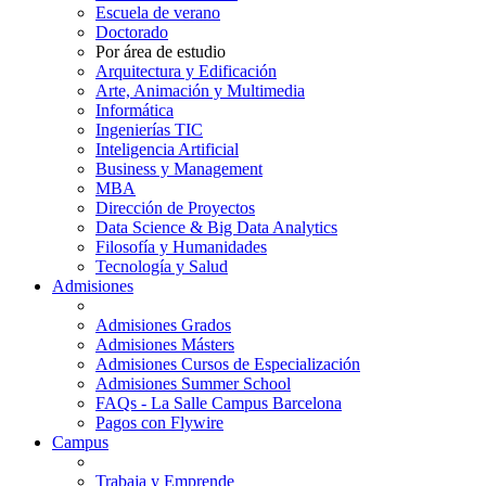
Escuela de verano
Doctorado
Por área de estudio
Arquitectura y Edificación
Arte, Animación y Multimedia
Informática
Ingenierías TIC
Inteligencia Artificial
Business y Management
MBA
Dirección de Proyectos
Data Science & Big Data Analytics
Filosofía y Humanidades
Tecnología y Salud
Admisiones
Admisiones Grados
Admisiones Másters
Admisiones Cursos de Especialización
Admisiones Summer School
FAQs - La Salle Campus Barcelona
Pagos con Flywire
Campus
Trabaja y Emprende